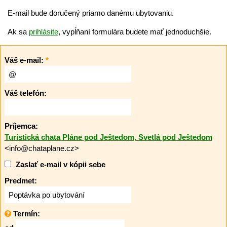
E-mail bude doručený priamo danému ubytovaniu.
Ak sa
prihlásite
, vypĺňaní formulára budete mať jednoduchšie.
Váš e-mail:
*
Váš telefón:
Príjemca:
Turistická chata Pláne pod Ještedom, Svetlá pod Ještedom
<info@chataplane.cz>
Zaslať e-mail v kópii sebe
Predmet:
Termín: