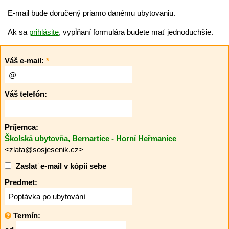
E-mail bude doručený priamo danému ubytovaniu.
Ak sa
prihlásite
, vypĺňaní formulára budete mať jednoduchšie.
Váš e-mail:
*
Váš telefón:
Príjemca:
Školská ubytovňa, Bernartice - Horní Heřmanice
<zlata@sosjesenik.cz>
Zaslať e-mail v kópii sebe
Predmet:
Termín: