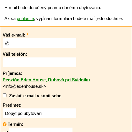
E-mail bude doručený priamo danému ubytovaniu.
Ak sa
prihlásite
, vypĺňaní formulára budete mať jednoduchšie.
Váš e-mail:
*
Váš telefón:
Príjemca:
Penzión Eden House, Dubová pri Svidníku
<info@edenhouse.sk>
Zaslať e-mail v kópii sebe
Predmet:
Termín: