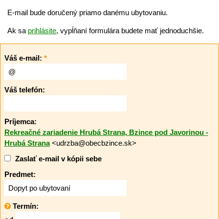
E-mail bude doručený priamo danému ubytovaniu.
Ak sa
prihlásite
, vypĺňaní formulára budete mať jednoduchšie.
Váš e-mail:
*
Váš telefón:
Príjemca:
Rekreačné zariadenie Hrubá Strana, Bzince pod Javorinou -
Hrubá Strana
<udrzba@obecbzince.sk>
Zaslať e-mail v kópii sebe
Predmet:
Termín: