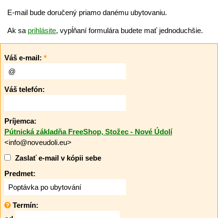
E-mail bude doručený priamo danému ubytovaniu.
Ak sa
prihlásite
, vypĺňaní formulára budete mať jednoduchšie.
Váš e-mail:
*
Váš telefón:
Príjemca:
Pútnická základňa FreeShop, Stožec - Nové Údolí
<info@noveudoli.eu>
Zaslať e-mail v kópii sebe
Predmet:
Termín: