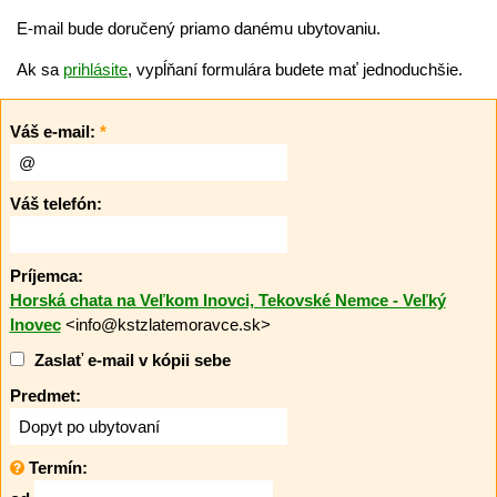
E-mail bude doručený priamo danému ubytovaniu.
Ak sa
prihlásite
, vypĺňaní formulára budete mať jednoduchšie.
Váš e-mail:
*
Váš telefón:
Príjemca:
Horská chata na Veľkom Inovci, Tekovské Nemce - Veľký
Inovec
<info@kstzlatemoravce.sk>
Zaslať e-mail v kópii sebe
Predmet:
Termín: