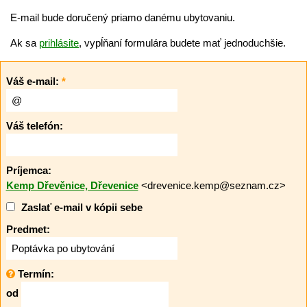
E-mail bude doručený priamo danému ubytovaniu.
Ak sa
prihlásite
, vypĺňaní formulára budete mať jednoduchšie.
Váš e-mail:
*
Váš telefón:
Príjemca:
Kemp Dřevěnice, Dřevenice
<drevenice.kemp@seznam.cz>
Zaslať e-mail v kópii sebe
Predmet:
Termín:
od