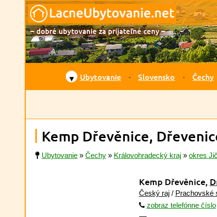
– dobré ubytovanie za prijateľné ceny –
Ubytovanie
Slovensko
Čechy
▼
Kemp Dřevěnice, Dřevenic
Ubytovanie
»
Čechy
»
Královohradecký kraj
»
okres Ji
Kemp Dřevěnice,
D
Český raj
/
Prachovské 
zobraz telefónne číslo