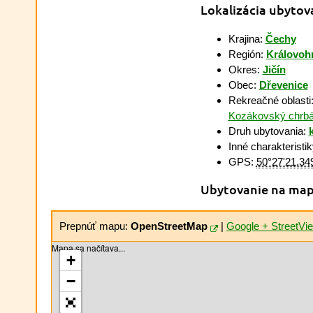
Lokalizácia ubytov
Krajina:
Čechy
Región:
Královohr
Okres:
Jičín
Obec:
Dřevenice
Rekreačné oblasti
Kozákovský chrbá
Druh ubytovania:
Inné charakteristi
GPS:
50°27'21.34
Ubytovanie na ma
Prepnúť mapu:
OpenStreetMap
|
Google + StreetV
Mapa sa načítava...
+
−