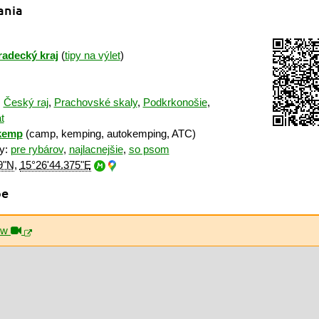
ania
adecký kraj
(
tipy na výlet
)
:
Český raj
,
Prachovské skaly
,
Podkrkonošie
,
t
kemp
(camp, kemping, autokemping, ATC)
ky:
pre rybárov
,
najlacnejšie
,
so psom
9"N
,
15°26'44.375"E
pe
iew