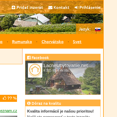
Pridať inzerát
Kontakt
Prihlásenie
Jazyk:
ko
Rumunsko
Chorvátsko
Svet
Facebook
LacneUbytovanie.net
4 301 to se mi líbí
?? %
Dôraz na kvalitu
seznam.cz
Kvalita informácií je našou prioritou!
Našli ste nepresnosť v texte inzerátu