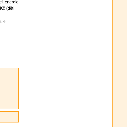
el. energie
Kč (děti
el: