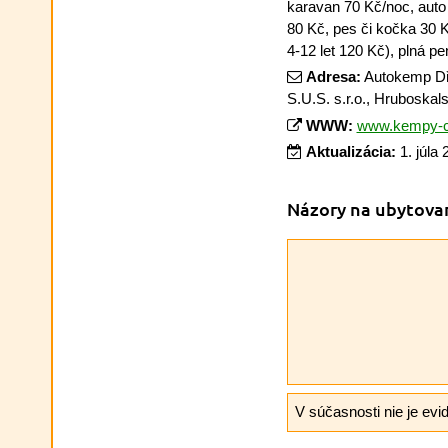
karavan 70 Kč/noc, auto
80 Kč, pes či kočka 30 
4-12 let 120 Kč), plná p
Adresa:
Autokemp Dře
S.U.S. s.r.o., Hruboskal
WWW:
www.kempy-c
Aktualizácia:
1. júla
Názory na ubytova
V súčasnosti nie je evi