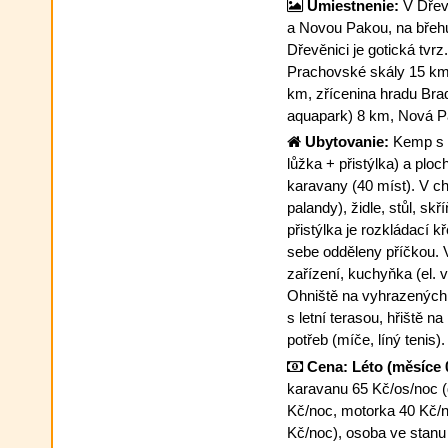
Umiestnenie:
V Dřevě
a Novou Pakou, na břehu
Dřevěnici je gotická tvr
Prachovské skály 15 km
km, zřícenina hradu Bra
aquapark) 8 km, Nová P
Ubytovanie:
Kemp s c
lůžka + přistýlka) a ploc
karavany (40 míst). V ch
palandy), židle, stůl, skř
přistýlka je rozkládací k
sebe odděleny příčkou. 
zařízení, kuchyňka (el. v
Ohniště na vyhrazených 
s letní terasou, hřiště n
potřeb (míče, líný tenis)
Cena:
Léto (měsíce 
karavanu 65 Kč/os/noc (d
Kč/noc, motorka 40 Kč/
Kč/noc), osoba ve stanu 