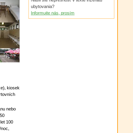
ubytovania?
Informujte nás, prosím
e), kiosek
rtovních
anu nebo
 50
let 100
/noc,