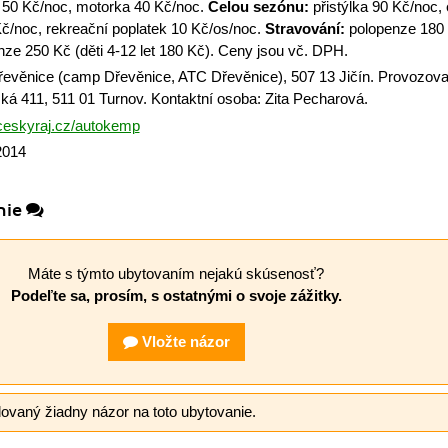
 50 Kč/noc, motorka 40 Kč/noc.
Celou sezónu:
přistýlka 90 Kč/noc, 
Kč/noc, rekreační poplatek 10 Kč/os/noc.
Stravování:
polopenze 180 
enze 250 Kč (děti 4-12 let 180 Kč). Ceny jsou vč. DPH.
věnice (camp Dřevěnice, ATC Dřevěnice), 507 13 Jičín. Provozovat
ská 411, 511 01 Turnov. Kontaktní osoba: Zita Pecharová.
eskyraj.cz/autokemp
 2014
nie
Máte s týmto ubytovaním nejakú skúsenosť?
Podeľte sa, prosím, s ostatnými o svoje zážitky.
Vložte názor
dovaný žiadny názor na toto ubytovanie.