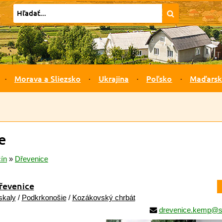
Morava a Sliezsko
Ukrajina
Poľsko
Maďars
e
čín
»
Dřevenice
řevenice
skaly
/
Podkrkonošie
/
Kozákovský chrbát
drevenice.kemp@