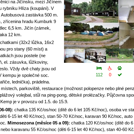
nici na Jičínsku, mezi Jičínem
 rybníku Hlíza (koupání). V
z. Autobusová zastávka 500 m.
, zřícenina hradu Kumburk 9
dlec 6,5 km. Jičín (zámek,
aka 12 km.
hatkami (32x2 lůžka, 16x2
hou pro stany (60 míst) a
atkách jsou postele (ne
íň, el. zásuvka, lůžkoviny,
řeslo. Vždy dvě chaty jsou od
112
0
V kempu je společné soc.
ařiče, lednička), prádelna.
místech, parkoviště, restaurace (možnost polopenze nebo plné penz
a plážový volejbal, stůl na ping-pong, dětské prolézačky. Půjčovna spo
. Kemp je v provozu od 1.5. do 15.9.
06-08):
chatka 135 Kč/os/noc (dítě do 6 let 105 Kč/noc), osoba ve st
ěti 6-15 let 40 Kč/noc), stan 50-70 Kč/noc, karavan 90 Kč/noc, auto
noc.
Mimosezona (měsíce 05 a 09):
chatka 120 Kč/os/noc (dítě do 6 
nebo karavanu 55 Kč/os/noc (děti 6-15 let 40 Kč/noc), stan 40-60 Kč