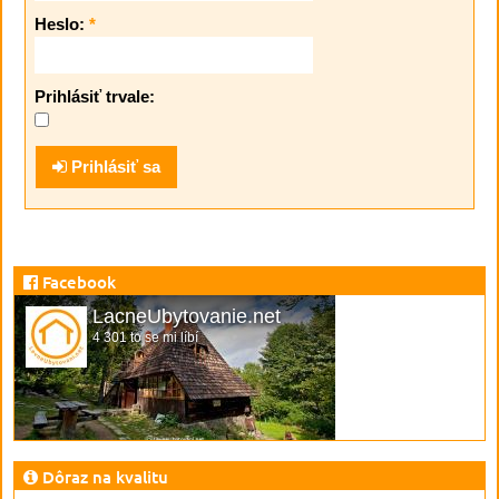
Heslo:
*
Prihlásiť trvale:
Prihlásiť sa
Facebook
LacneUbytovanie.net
4 301 to se mi líbí
Dôraz na kvalitu