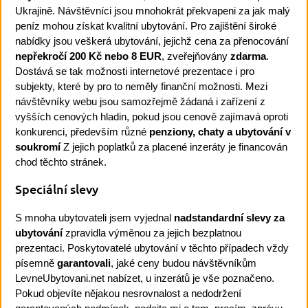
Ukrajině. Návštěvníci jsou mnohokrát překvapeni za jak malý
peníz mohou získat kvalitní ubytování. Pro zajištění široké
nabídky jsou veškerá ubytování, jejichž cena za přenocování
nepřekročí 200 Kč nebo 8 EUR
, zveřejňovány
zdarma
.
Dostává se tak možnosti internetové prezentace i pro
subjekty, které by pro to neměly finanční možnosti. Mezi
návštěvníky webu jsou samozřejmě žádaná i zařízení z
vyšších cenových hladin, pokud jsou cenově zajímavá oproti
konkurenci, především různé
penziony, chaty a ubytování v
soukromí
Z jejich poplatků za placené inzeráty je financován
chod těchto stránek.
Speciální slevy
S mnoha ubytovateli jsem vyjednal
nadstandardní slevy za
ubytování
zpravidla výměnou za jejich bezplatnou
prezentaci. Poskytovatelé ubytování v těchto případech vždy
písemně
garantovali
, jaké ceny budou návštěvníkům
LevneUbytovani.net nabízet, u inzerátů je vše poznačeno.
Pokud objevíte nějakou nesrovnalost a nedodržení