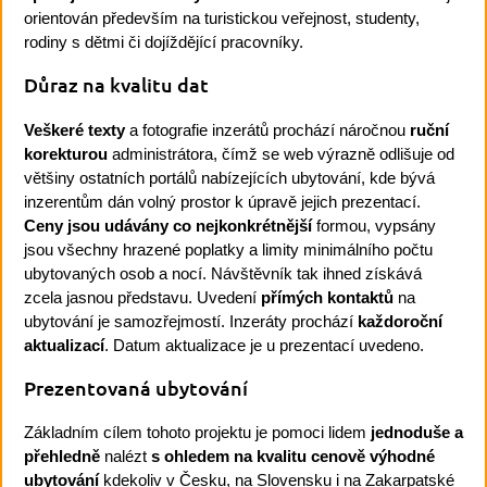
orientován především na turistickou veřejnost, studenty,
rodiny s dětmi či dojíždějící pracovníky.
Důraz na kvalitu dat
Veškeré texty
a fotografie inzerátů prochází náročnou
ruční
korekturou
administrátora, čímž se web výrazně odlišuje od
většiny ostatních portálů nabízejících ubytování, kde bývá
inzerentům dán volný prostor k úpravě jejich prezentací.
Ceny jsou udávány co nejkonkrétnější
formou, vypsány
jsou všechny hrazené poplatky a limity minimálního počtu
ubytovaných osob a nocí. Návštěvník tak ihned získává
zcela jasnou představu. Uvedení
přímých kontaktů
na
ubytování je samozřejmostí. Inzeráty prochází
každoroční
aktualizací
. Datum aktualizace je u prezentací uvedeno.
Prezentovaná ubytování
Základním cílem tohoto projektu je pomoci lidem
jednoduše a
přehledně
nalézt
s ohledem na kvalitu cenově výhodné
ubytování
kdekoliv v Česku, na Slovensku i na Zakarpatské