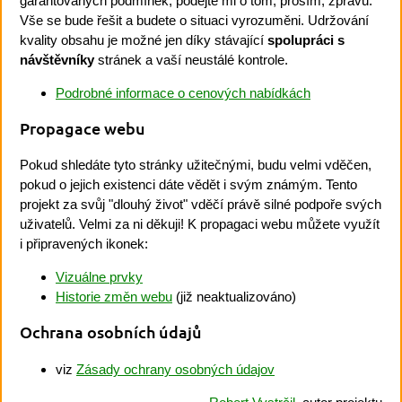
garantovaných podmínek, podejte mi o tom, prosím, zprávu.
Vše se bude řešit a budete o situaci vyrozuměni. Udržování
kvality obsahu je možné jen díky stávající
spolupráci s
návštěvníky
stránek a vaší neustálé kontrole.
Podrobné informace o cenových nabídkách
Propagace webu
Pokud shledáte tyto stránky užitečnými, budu velmi vděčen,
pokud o jejich existenci dáte vědět i svým známým. Tento
projekt za svůj "dlouhý život" vděčí právě silné podpoře svých
uživatelů. Velmi za ni děkuji! K propagaci webu můžete využít
i připravených ikonek:
Vizuálne prvky
Historie změn webu
(již neaktualizováno)
Ochrana osobních údajů
viz
Zásady ochrany osobných údajov