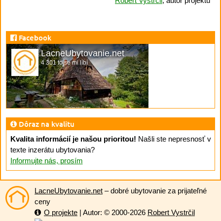
Robert Vystrčil
, autor projektu
Facebook
LacneUbytovanie.net
4 301 to se mi líbí
Dôraz na kvalitu
Kvalita informácií je našou prioritou!
Našli ste nepresnosť v
texte inzerátu ubytovania?
Informujte nás, prosím
LacneUbytovanie.net
– dobré ubytovanie za prijateľné
ceny
O projekte
| Autor: © 2000-2026
Robert Vystrčil