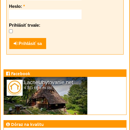
Heslo:
*
Prihlásiť trvale:
Prihlásiť sa
Facebook
LacneUbytovanie.net
4 301 to se mi líbí
Dôraz na kvalitu