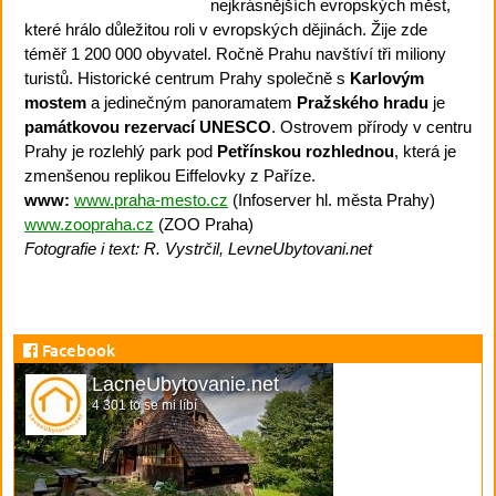
nejkrásnějších evropských měst,
které hrálo důležitou roli v evropských dějinách. Žije zde
téměř 1 200 000 obyvatel. Ročně Prahu navštíví tři miliony
turistů. Historické centrum Prahy společně s
Karlovým
mostem
a jedinečným panoramatem
Pražského hradu
je
památkovou rezervací UNESCO
. Ostrovem přírody v centru
Prahy je rozlehlý park pod
Petřínskou rozhlednou
, která je
zmenšenou replikou Eiffelovky z Paříze.
www:
www.praha-mesto.cz
(Infoserver hl. města Prahy)
www.zoopraha.cz
(ZOO Praha)
Fotografie i text: R. Vystrčil, LevneUbytovani.net
Facebook
LacneUbytovanie.net
4 301 to se mi líbí