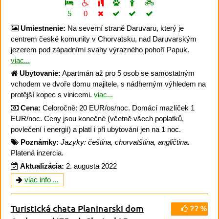
5
0
Umiestnenie:
Na severní straně Daruvaru, který je
centrem české komunity v Chorvatsku, nad Daruvarským
jezerem pod západními svahy výrazného pohoří Papuk.
viac...
Ubytovanie:
Apartmán až pro 5 osob se samostatným
vchodem ve dvoře domu majitele, s nádherným výhledem na
protější kopec s vinicemi.
viac...
Cena:
Celoročně: 20 EUR/os/noc. Domácí mazlíček 1
EUR/noc. Ceny jsou konečné (včetně všech poplatků,
povlečení i energií) a platí i při ubytování jen na 1 noc.
Poznámky:
Jazyky: čeština, chorvatština, angličtina.
Platená inzercia.
Aktualizácia:
2. augusta 2022
viac info ...
Turistická chata Planinarski dom
?? %