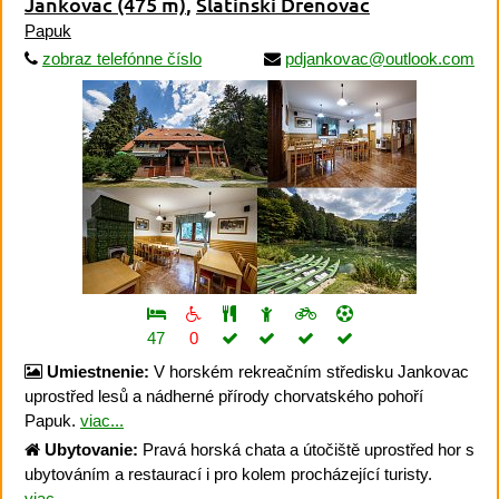
Jankovac
(475 m)
,
Slatinski Drenovac
Papuk
zobraz telefónne číslo
pdjankovac@outlook.com
47
0
Umiestnenie:
V horském rekreačním středisku Jankovac
uprostřed lesů a nádherné přírody chorvatského pohoří
Papuk.
viac...
Ubytovanie:
Pravá horská chata a útočiště uprostřed hor s
ubytováním a restaurací i pro kolem procházející turisty.
viac...