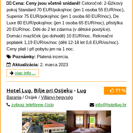
Cena:
Ceny jsou včetně snídaně!
Celoročně: 2-lůžkový
pokoj Standard 70 EUR/pokoj/noc (jen 1 osoba 55 EUR/noc),
Superior 75 EUR/pokoj/noc (jen 1 osoba 60 EUR/noc), De
Luxe 80 EUR/pokoj/noc (jen 1 osoba 65 EUR/noc), přistýlka
20 EUR/noc. Děti do 2 let zdarma (v dětské postýlce).
Domácí mazlíček (po dohodě) 10 EUR/noc. Rekreační
poplatek 1,19 EUR/os/noc (děti 12-18 let 0,6 EUR/os/noc).
Ceny platí i při pobytu jen na 1 noc.
Poznámky:
Platená inzercia.
Aktualizácia:
2. marca 2023
viac info ...
Hotel Lug
,
Bilje pri Osijeku
-
Lug
?? %
Baranja
/ Osijek /
Villányi-hegység
zobraz telefónne číslo
info@hotellug.hr