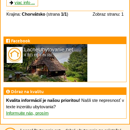
viac info ...
Krajina:
Chorvátsko
(strana
1/1
)
Zobraz stranu: 1
Facebook
LacneUbytovanie.net
4 301 to se mi líbí
Dôraz na kvalitu
Kvalita informácií je našou prioritou!
Našli ste nepresnosť v
texte inzerátu ubytovania?
Informujte nás, prosím