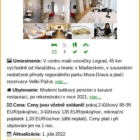
23
Umiestnenie:
V centru malé vesničky Legrad, 45 km
východně od Varaždínu, u hranic s Maďarskem, v sousedství
nedotčené přírody regionálního parku Mura-Drava a ptačí
rezervace Veliki Pažut.
viac...
Ubytovanie:
Moderní butikový penzion s luxusní
restaurací, po rekonstrukci v roce 2021.
viac...
Cena:
Ceny jsou včetně snídaně!
pokoj 2-lůžkový 85-95
EUR/pokoj/noc, 3-lůžkový 135 EUR/pokoj/noc, rekreační
poplatek 1,33 EUR/os/noc (děti neplatí). Ceny platí i při
ubytování jen na 1 noc.
Aktualizácia:
1. júla 2022