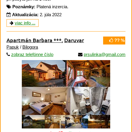
Poznámky:
Platená inzercia.
Aktualizácia:
2. júla 2022
viac info ...
Apartmán Barbara ***
,
Daruvar
?? %
Papuk
/
Bilogora
zobraz telefónne číslo
prsulinka@gmail.com