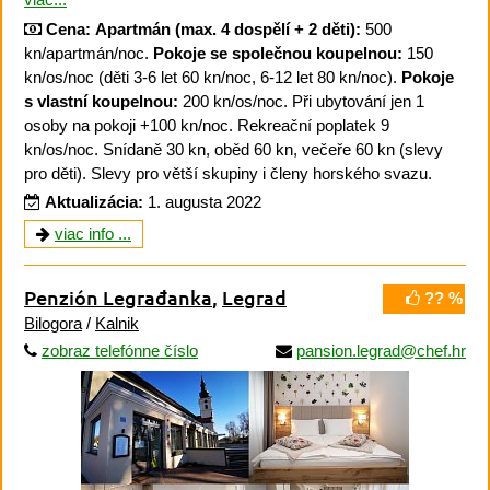
Cena:
Apartmán (max. 4 dospělí + 2 děti):
500
kn/apartmán/noc.
Pokoje se společnou koupelnou:
150
kn/os/noc (děti 3-6 let 60 kn/noc, 6-12 let 80 kn/noc).
Pokoje
s vlastní koupelnou:
200 kn/os/noc. Při ubytování jen 1
osoby na pokoji +100 kn/noc. Rekreační poplatek 9
kn/os/noc. Snídaně 30 kn, oběd 60 kn, večeře 60 kn (slevy
pro děti). Slevy pro větší skupiny i členy horského svazu.
Aktualizácia:
1. augusta 2022
viac info ...
Penzión Legrađanka
,
Legrad
?? %
Bilogora
/
Kalnik
zobraz telefónne číslo
pansion.legrad@chef.hr