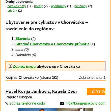
Druhy ubytovania:
horské chaty
(1)
hotely
(2)
apartmány
(1)
penzióny
(2)
priváty
(1)
Ubytovanie pre cyklistov v Chorvátsku
–
rozdelenie do regiónov:
Slavónia
(4)
Stredné Chorvátsko a Chorvátske prímorie
(1)
Istria (0)
Dalmácia (0)
Zobraz mapu
ubytovania v Chorvátsku
Krajina:
Chorvátsko
(strana
1/1
)
Zobraz stranu: 1
Hotel Kurija Janković
,
Kapela Dvor
?? %
Papuk
/
Bilogora
zobraz telefónne číslo
info@kurija-jankovic.com