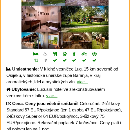
41
Umiestnenie:
V klidné vesničce Lug, 15 km severně od
Osijeku, v historické uherské župě Baranja, v kraji
aromatických jídel a mystických vín.
viac...
Ubytovanie:
Luxusní hotel ve zrekonstruovaném
venkovském statku.
viac...
Cena:
Ceny jsou včetně snídaně!
Celoročně: 2-lůžkový
Standard 57 EUR/pokoj/noc (jen 1 osoba 47 EUR/pokoj/noc),
2-lůžkový Superior 64 EUR/pokoj/noc, 3-lůžkový 75
EUR/pokoj/noc. Rekreační poplatek 7 kn/os/noc. Ceny platí i
při pobytu jen na 1 noc.