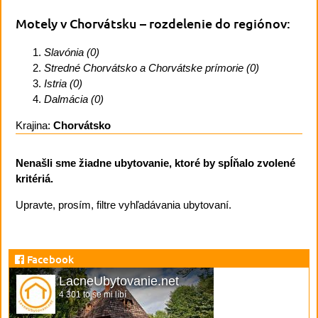
Motely v Chorvátsku
– rozdelenie do regiónov:
Slavónia (0)
Stredné Chorvátsko a Chorvátske prímorie (0)
Istria (0)
Dalmácia (0)
Krajina:
Chorvátsko
Nenašli sme žiadne ubytovanie, ktoré by spĺňalo zvolené
kritériá.
Upravte, prosím, filtre vyhľadávania ubytovaní.
Facebook
LacneUbytovanie.net
4 301 to se mi líbí