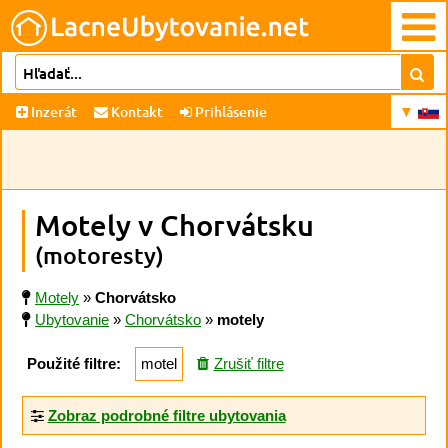
Inzerát
Kontakt
Prihlásenie
Motely v Chorvátsku
(motoresty)
Motely
»
Chorvátsko
Ubytovanie
»
Chorvátsko
»
motely
Použité filtre:
motel
Zrušiť filtre
Zobraz podrobné filtre ubytovania