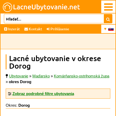
Inzerát
Kontakt
Prihlásenie
Lacné ubytovanie v okrese
Dorog
Ubytovanie
»
Maďarsko
»
Komárňansko-ostrihomská župa
»
okres Dorog
Zobraz podrobné filtre ubytovania
Okres:
Dorog