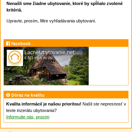
Nenašli sme žiadne ubytovanie, ktoré by spĺňalo zvolené
kritériá.
Upravte, prosím, filtre vyhľadávania ubytovaní.
Facebook
LacneUbytovanie.net
4 301 to se mi líbí
Dôraz na kvalitu
Kvalita informácií je našou prioritou!
Našli ste nepresnosť v
texte inzerátu ubytovania?
Informujte nás, prosím