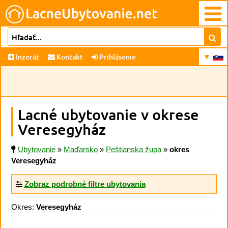
Inzerát
Kontakt
Prihlásenie
Lacné ubytovanie v okrese
Veresegyház
Ubytovanie
»
Maďarsko
»
Peštianska župa
»
okres
Veresegyház
Zobraz podrobné filtre ubytovania
Okres:
Veresegyház