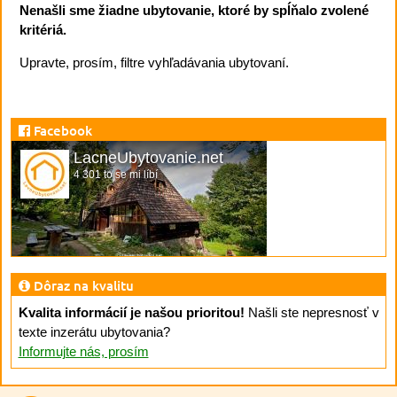
Nenašli sme žiadne ubytovanie, ktoré by spĺňalo zvolené
kritériá.
Upravte, prosím, filtre vyhľadávania ubytovaní.
Facebook
LacneUbytovanie.net
4 301 to se mi líbí
Dôraz na kvalitu
Kvalita informácií je našou prioritou!
Našli ste nepresnosť v
texte inzerátu ubytovania?
Informujte nás, prosím