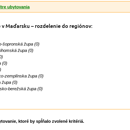
ltre ubytovania
e v Maďarsku
– rozdelenie do regiónov:
šopronská župa (0)
ihomská župa (0)
0)
 (0)
)
o-zemplínska župa (0)
 župa (0)
sko-berežská župa (0)
ovanie, ktoré by spĺňalo zvolené kritériá.