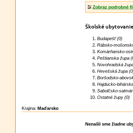
Zobraz podrobné fi
Školské ubytovani
Budapešť (0)
Rábsko-mošonsko-
Komárňansko-ostr
Peštianska župa (
Novohradská župa
Hevešská župa (0
Boršodsko-abovsk
Hajducko-bihárska
Sabolčsko-satmár
Ostatné župy (0)
Krajina:
Maďarsko
Nenašli sme žiadne ubyt