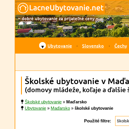
– dobré ubytovanie za prijateľné ceny –
Ubytovanie
Slovensko
Čechy
▼
Školské ubytovanie v Maď
(domovy mládeže, koľaje a ďalšie 
Školské ubytovanie
»
Maďarsko
Ubytovanie
»
Maďarsko
»
školské ubytovanie
Použité filtre:
škols