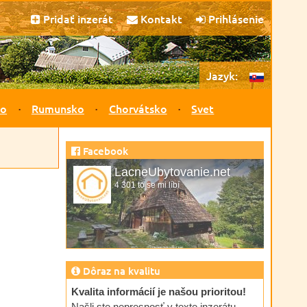
Pridať inzerát
Kontakt
Prihlásenie
Jazyk:
ko
Rumunsko
Chorvátsko
Svet
Facebook
LacneUbytovanie.net
4 301 to se mi líbí
Dôraz na kvalitu
Kvalita informácií je našou prioritou!
Našli ste nepresnosť v texte inzerátu