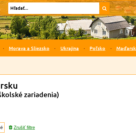
Morava a Sliezsko
Ukrajina
Poľsko
Maďars
arsku
školské zariadenia)
ké
Zrušiť filtre