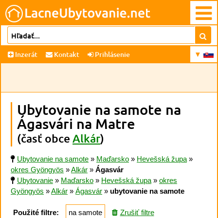
Inzerát
Kontakt
Prihlásenie
Ubytovanie na samote na
Ágasvári na Matre
(časť obce
Alkár
)
Ubytovanie na samote
»
Maďarsko
»
Hevešská župa
»
okres Gyöngyös
»
Alkár
»
Ágasvár
Ubytovanie
»
Maďarsko
»
Hevešská župa
»
okres
Gyöngyös
»
Alkár
»
Ágasvár
»
ubytovanie na samote
Použité filtre:
na samote
Zrušiť filtre