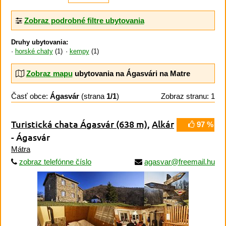
Zobraz podrobné filtre ubytovania
Druhy ubytovania:
horské chaty
(1)
kempy
(1)
Zobraz mapu
ubytovania na Ágasvári na Matre
Časť obce:
Ágasvár
(strana
1/1
)
Zobraz stranu: 1
Turistická chata Ágasvár
(638 m)
,
Alkár
97 %
- Ágasvár
Mátra
zobraz telefónne číslo
agasvar@freemail.hu