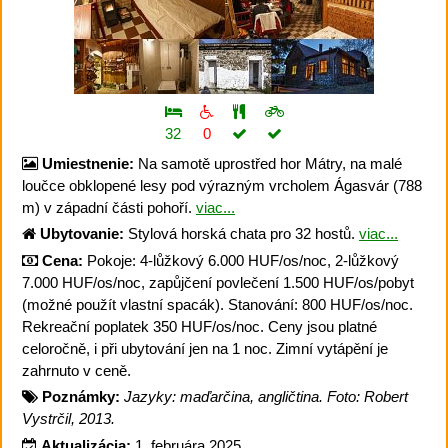
32
0
Umiestnenie:
Na samotě uprostřed hor Mátry, na malé
loučce obklopené lesy pod výrazným vrcholem Ágasvár (788
m) v západní části pohoří.
viac...
Ubytovanie:
Stylová horská chata pro 32 hostů.
viac...
Cena:
Pokoje: 4-lůžkový 6.000 HUF/os/noc, 2-lůžkový
7.000 HUF/os/noc, zapůjčení povlečení 1.500 HUF/os/pobyt
(možné použít vlastní spacák). Stanování: 800 HUF/os/noc.
Rekreační poplatek 350 HUF/os/noc. Ceny jsou platné
celoročně, i při ubytování jen na 1 noc. Zimní vytápění je
zahrnuto v ceně.
Poznámky:
Jazyky: maďarčina, angličtina. Foto: Robert
Vystrčil, 2013.
Aktualizácia:
1. februára 2025