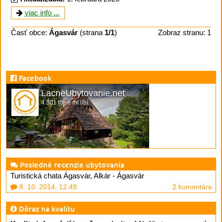
viac info ...
Časť obce:
Ágasvár
(strana
1/1
)
Zobraz stranu: 1
Facebook
LacneUbytovanie.net
4 301 to se mi líbí
Posledné recenzie ubytovania
Turistická chata Ágasvár, Alkár - Ágasvár
8. 10. 2014, 12.49
2 komentáre
Dôraz na kvalitu