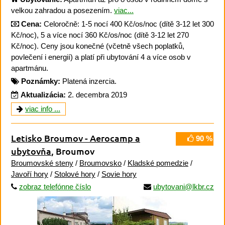
velkou zahradou a posezením.
viac...
Cena:
Celoročně: 1-5 nocí 400 Kč/os/noc (dítě 3-12 let 300
Kč/noc), 5 a více nocí 360 Kč/os/noc (dítě 3-12 let 270
Kč/noc). Ceny jsou konečné (včetně všech poplatků,
povlečení i energií) a platí při ubytování 4 a více osob v
apartmánu.
Poznámky:
Platená inzercia.
Aktualizácia:
2. decembra 2019
viac info ...
Letisko Broumov - Aerocamp a
90 %
ubytovňa
, Broumov
Broumovské steny
/
Broumovsko
/
Kladské pomedzie
/
Javoří hory
/
Stolové hory
/
Sovie hory
zobraz telefónne číslo
ubytovani@lkbr.cz