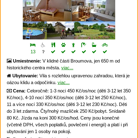
13
Umiestnenie:
V klidné části Broumova, jen 650 m od
historického centra města.
viac...
Ubytovanie:
Vila s rozlehlou upravenou zahradou, která je
oázou klidu a odpočinku.
viac...
Cena:
Celoročně: 1-3 noci 450 Kč/os/noc (děti 3-12 let 350
Kč/noc), 4-10 nocí 350 Kč/os/noc (děti 3-12 let 250 Kč/noc),
11 a více nocí 330 Kč/os/noc (děti 3-12 let 230 Kč/noc). Děti
do 3 let zdarma. Čtyřnohý mazlíček 250 Kč/pobyt. Snídaně
80 Kč. Jízda na koni 300 Kč/os/hod. Ceny jsou konečné
(včetně DPH, všech poplatků, povlečení i energií) a platí i při
ubytování jen 1 osoby na pokoji.