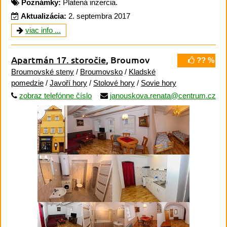
Poznámky:
Platená inzercia.
Aktualizácia:
2. septembra 2017
viac info ...
Apartmán 17. storočie
, Broumov
?? %
Broumovské steny
/
Broumovsko
/
Kladské
pomedzie
/
Javoří hory
/
Stolové hory
/
Sovie hory
zobraz telefónne číslo
janouskova.renata@centrum.cz