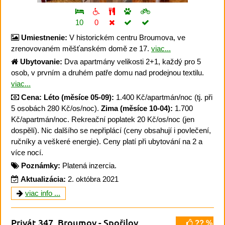
10
0
Umiestnenie:
V historickém centru Broumova, ve
zrenovovaném měšťanském domě ze 17.
viac...
Ubytovanie:
Dva apartmány velikosti 2+1, každý pro 5
osob, v prvním a druhém patře domu nad prodejnou textilu.
viac...
Cena:
Léto (měsíce 05-09):
1.400 Kč/apartmán/noc (tj. při
5 osobách 280 Kč/os/noc).
Zima (měsíce 10-04):
1.700
Kč/apartmán/noc. Rekreační poplatek 20 Kč/os/noc (jen
dospělí). Nic dalšího se nepřiplácí (ceny obsahují i povlečení,
ručníky a veškeré energie). Ceny platí při ubytování na 2 a
více nocí.
Poznámky:
Platená inzercia.
Aktualizácia:
2. októbra 2021
viac info ...
Privát 347
, Broumov -
Spořilov
?? %