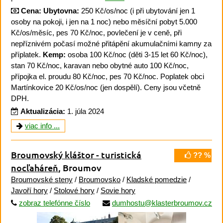
Cena:
Ubytovna:
250 Kč/os/noc (i při ubytování jen 1
osoby na pokoji, i jen na 1 noc) nebo měsíční pobyt 5.000
Kč/os/měsíc, pes 70 Kč/noc, povlečení je v ceně, při
nepříznivém počasí možné přitápění akumulačními kamny za
příplatek.
Kemp:
osoba 100 Kč/noc (děti 3-15 let 60 Kč/noc),
stan 70 Kč/noc, karavan nebo obytné auto 100 Kč/noc,
přípojka el. proudu 80 Kč/noc, pes 70 Kč/noc. Poplatek obci
Martínkovice 20 Kč/os/noc (jen dospělí). Ceny jsou včetně
DPH.
Aktualizácia:
1. júla 2024
viac info ...
Broumovský kláštor - turistická
?? %
nocľaháreň
, Broumov
Broumovské steny
/
Broumovsko
/
Kladské pomedzie
/
Javoří hory
/
Stolové hory
/
Sovie hory
zobraz telefónne číslo
dumhostu@klasterbroumov.cz