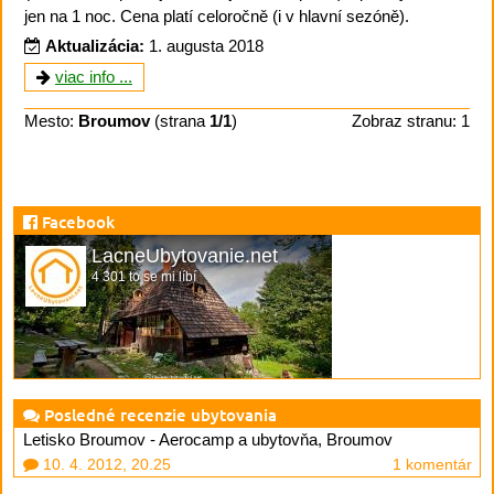
jen na 1 noc. Cena platí celoročně (i v hlavní sezóně).
Aktualizácia:
1. augusta 2018
viac info ...
Mesto:
Broumov
(strana
1/1
)
Zobraz stranu: 1
Facebook
LacneUbytovanie.net
4 301 to se mi líbí
Posledné recenzie ubytovania
Letisko Broumov - Aerocamp a ubytovňa, Broumov
10. 4. 2012, 20.25
1 komentár