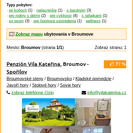
Typy pobytov:
pri koňoch
(1)
najlacnejšie
(1)
s bazénom
(3)
pre rodiny s deťmi
(2)
pre cyklistov
(4)
s raňajkami
(1)
so psom
(3)
pre športové sústredenia
(1)
wellness
(1)
Zobraz mapu
ubytovania v Broumove
Mesto:
Broumov
(strana
1/1
)
Zobraz stranu: 1
Penzión Vila Kateřina
, Broumov -
?? %
Spořilov
Broumovské steny
/
Broumovsko
/
Kladské pomedzie
/
Javoří hory
/
Stolové hory
/
Sovie hory
zobraz telefónne číslo
info@vilakaterina.cz