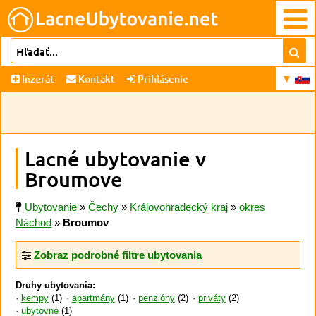
Inzerát
Kontakt
Prihlásenie
Lacné ubytovanie v
Broumove
Ubytovanie
»
Čechy
»
Královohradecký kraj
»
okres
Náchod
»
Broumov
Zobraz podrobné filtre ubytovania
Druhy ubytovania:
kempy
(1)
apartmány
(1)
penzióny
(2)
priváty
(2)
ubytovne
(1)