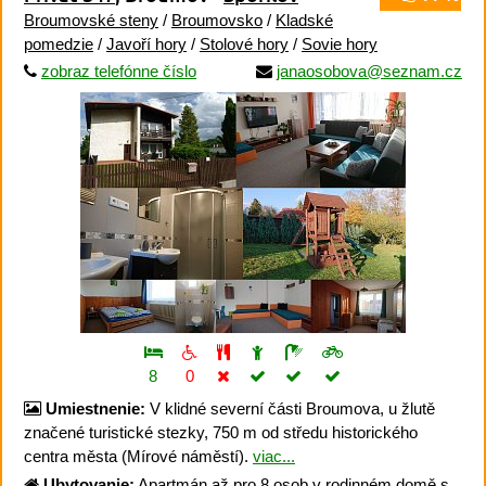
Broumovské steny
/
Broumovsko
/
Kladské
pomedzie
/
Javoří hory
/
Stolové hory
/
Sovie hory
zobraz telefónne číslo
janaosobova@seznam.cz
8
0
Umiestnenie:
V klidné severní části Broumova, u žlutě
značené turistické stezky, 750 m od středu historického
centra města (Mírové náměstí).
viac...
Ubytovanie:
Apartmán až pro 8 osob v rodinném domě s