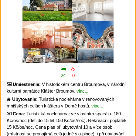
24
0
Umiestnenie:
V historickém centru Broumova, v národní
kulturní památce Klášter Broumov.
viac...
Ubytovanie:
Turistická noclehárna v renovovaných
mnišských celách kláštera v Domě hostů.
viac...
Cena:
Turistická noclehárna: ve vlastním spacáku 180
Kč/os/noc (děti do 15 let 150 Kč/os/noc). Rekreační poplatek
15 Kč/os/noc. Cena platí při ubytování 10 a více osob
(místnost se pronajímá celá jedné skupince), i při ubytování