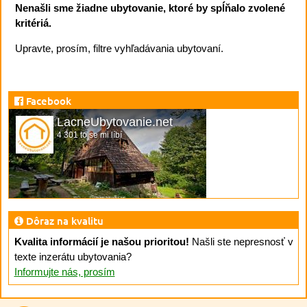
Nenašli sme žiadne ubytovanie, ktoré by spĺňalo zvolené
kritériá.
Upravte, prosím, filtre vyhľadávania ubytovaní.
Facebook
LacneUbytovanie.net
4 301 to se mi líbí
Dôraz na kvalitu
Kvalita informácií je našou prioritou!
Našli ste nepresnosť v
texte inzerátu ubytovania?
Informujte nás, prosím