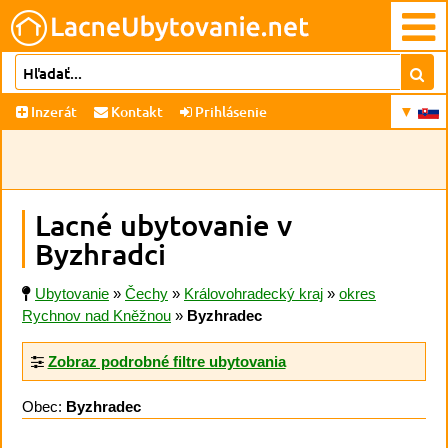
Inzerát
Kontakt
Prihlásenie
Lacné ubytovanie v
Byzhradci
Ubytovanie
»
Čechy
»
Královohradecký kraj
»
okres
Rychnov nad Kněžnou
»
Byzhradec
Zobraz podrobné filtre ubytovania
Obec:
Byzhradec