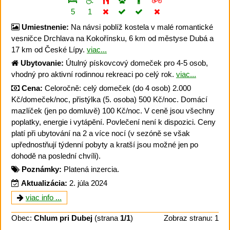
5
1
Umiestnenie:
Na návsi poblíž kostela v malé romantické
vesničce Drchlava na Kokořínsku, 6 km od městyse Dubá a
17 km od České Lípy.
viac...
Ubytovanie:
Útulný pískovcový domeček pro 4-5 osob,
vhodný pro aktivní rodinnou rekreaci po celý rok.
viac...
Cena:
Celoročně: celý domeček (do 4 osob) 2.000
Kč/domeček/noc, přistýlka (5. osoba) 500 Kč/noc. Domácí
mazlíček (jen po domluvě) 100 Kč/noc. V ceně jsou všechny
poplatky, energie i vytápění. Povlečení není k dispozici. Ceny
platí při ubytování na 2 a více nocí (v sezóně se však
upřednostňují týdenní pobyty a kratší jsou možné jen po
dohodě na poslední chvíli).
Poznámky:
Platená inzercia.
Aktualizácia:
2. júla 2024
viac info ...
Obec:
Chlum pri Dubej
(strana
1/1
)
Zobraz stranu: 1