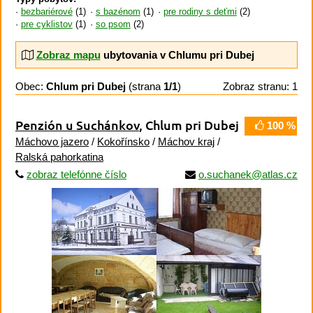
bezbariérové
(1)
s bazénom
(1)
pre rodiny s deťmi
(2)
pre cyklistov
(1)
so psom
(2)
Zobraz mapu
ubytovania v Chlumu pri Dubej
Obec:
Chlum pri Dubej
(strana
1/1
)
Zobraz stranu: 1
Penzión u Suchánkov
, Chlum pri Dubej
100 %
Máchovo jazero
/
Kokořínsko
/
Máchov kraj
/
Ralská pahorkatina
zobraz telefónne číslo
o.suchanek@atlas.cz