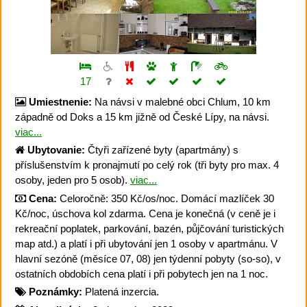
17
Umiestnenie:
Na návsi v malebné obci Chlum, 10 km
západně od Doks a 15 km jižně od České Lípy, na návsi.
viac...
Ubytovanie:
Čtyři zařízené byty (apartmány) s
příslušenstvím k pronajmutí po celý rok (tři byty pro max. 4
osoby, jeden pro 5 osob).
viac...
Cena:
Celoročně: 350 Kč/os/noc. Domácí mazlíček 30
Kč/noc, úschova kol zdarma. Cena je konečná (v ceně je i
rekreační poplatek, parkování, bazén, půjčování turistických
map atd.) a platí i při ubytování jen 1 osoby v apartmánu. V
hlavní sezóně (měsíce 07, 08) jen týdenní pobyty (so-so), v
ostatních obdobích cena platí i při pobytech jen na 1 noc.
Poznámky:
Platená inzercia.