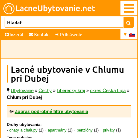
Inzerát
Kontakt
Prihlásenie
Lacné ubytovanie v Chlumu
pri Dubej
Ubytovanie
»
Čechy
»
Liberecký kraj
»
okres Česká Lípa
»
Chlum pri Dubej
Zobraz podrobné filtre ubytovania
Druhy ubytovania:
chaty a chalupy
(1)
apartmány
(1)
penzióny
(1)
priváty
(1)
Typy pobytov: