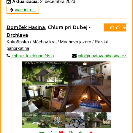
Aktualizácia:
2. decembra 2023
viac info ...
Domček Hasina
, Chlum pri Dubej -
?? %
Drchlava
Kokořínsko
/
Máchov kraj
/
Máchovo jazero
/
Ralská
pahorkatina
zobraz telefónne číslo
info@ubytovanihasina.cz