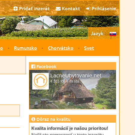
Pridať inzerát
Kontakt
Prihlásenie
Jazyk:
ko
Rumunsko
Chorvátsko
Svet
Facebook
LacneUbytovanie.net
4 301 to se mi líbí
Dôraz na kvalitu
Kvalita informácií je našou prioritou!
Našli ste nepresnosť v texte inzerátu