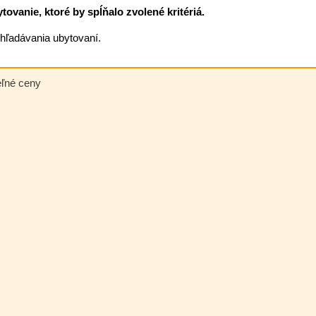
ovanie, ktoré by spĺňalo zvolené kritériá.
vyhľadávania ubytovaní.
eľné ceny