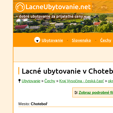
– dobré ubytovanie za prijateľné ceny –
Ubytovanie
Slovensko
Čechy
▼
Lacné ubytovanie v Choteb
Ubytovanie
»
Čechy
»
Kraj Vysočina - česká časť
»
ok
Zobraz podrobné fi
Mesto:
Choteboř