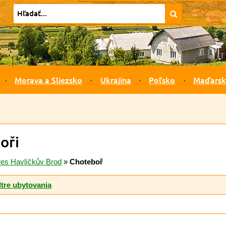
Morava a Sliezsko
Ukrajina
Poľsko
Maďars
oři
res Havlíčkův Brod
»
Choteboř
ltre ubytovania