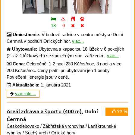
18
0
Umiestnenie:
V budově radnice v centru městyse Dolní
Čermná v podhůří Orlických hor.
viac...
Ubytovanie:
Ubytovna s kapacitou 18 lůžek v 6 pokojích
(2- až 4-lůžkových) se společným soc. zařízením.
viac...
Cena:
Celoročně: 1-2 noci 230 Kč/os/noc, 3 noci a více
200 Kč/os/noc. Ceny platí i při ubytování jen 1 osoby.
Povlečení i energie jsou v ceně.
Aktualizácia:
1. januára 2021
viac info ...
Areál zdravia a športu
(400 m)
, Dolní
?? %
Čermná
Českotřebovsko
/
Zábřežská vrchovina
/
Lanškrounské
rybníky
/
Suchý vrch
/
Orlické hory