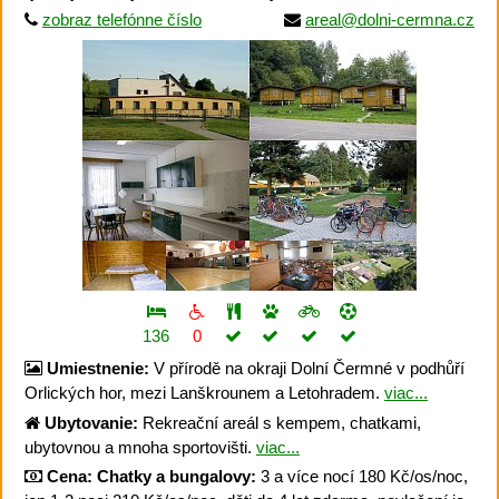
zobraz telefónne číslo
areal@dolni-cermna.cz
136
0
Umiestnenie:
V přírodě na okraji Dolní Čermné v podhůří
Orlických hor, mezi Lanškrounem a Letohradem.
viac...
Ubytovanie:
Rekreační areál s kempem, chatkami,
ubytovnou a mnoha sportovišti.
viac...
Cena:
Chatky a bungalovy:
3 a více nocí 180 Kč/os/noc,