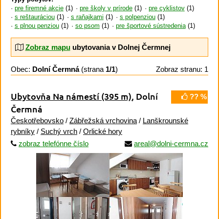
pre firemné akcie
(1)
pre školy v prírode
(1)
pre cyklistov
(1)
s reštauráciou
(1)
s raňajkami
(1)
s polpenziou
(1)
s plnou penziou
(1)
so psom
(1)
pre športové sústredenia
(1)
Zobraz mapu
ubytovania v Dolnej Čermnej
Obec:
Dolní Čermná
(strana
1/1
)
Zobraz stranu: 1
Ubytovňa Na námestí
(395 m)
, Dolní
?? %
Čermná
Českotřebovsko
/
Zábřežská vrchovina
/
Lanškrounské
rybníky
/
Suchý vrch
/
Orlické hory
zobraz telefónne číslo
areal@dolni-cermna.cz