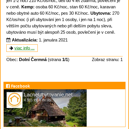
jen 1-2 noci 210 Kč/os/noc, děti do 4 let zdarma, povlečení je
v ceně.
Kemp:
osoba 60 Kč/noc, stan 60 Kč/noc, karavan
nebo obytné auto 60 Kč/noc, pes 30 Kč/noc.
Ubytovna:
270
Kč/os/noc (i při ubytování jen 1 osoby, i jen na 1 noc), při
větším počtu ubytovaných nebo při delším pobytu sleva,
ubytováno musí být alespoň 25 osob, povlečení je v ceně.
Aktualizácia:
1. januára 2021
viac info ...
Obec:
Dolní Čermná
(strana
1/1
)
Zobraz stranu: 1
Facebook
LacneUbytovanie.net
4 301 to se mi líbí