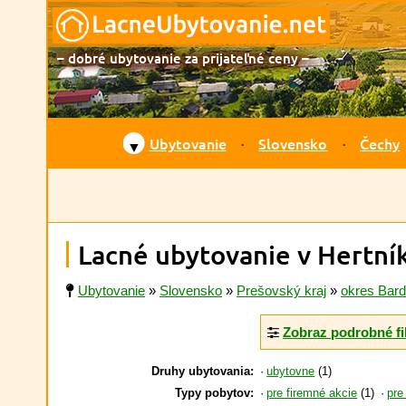
– dobré ubytovanie za prijateľné ceny –
Ubytovanie
Slovensko
Čechy
▼
Lacné ubytovanie v Hertní
Ubytovanie
»
Slovensko
»
Prešovský kraj
»
okres Bard
Zobraz podrobné fi
Druhy ubytovania:
ubytovne
(1)
Typy pobytov:
pre firemné akcie
(1)
pre