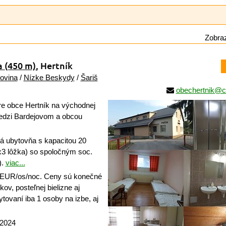
Zobraz
a
(450 m)
, Hertník
ovina
/
Nízke Beskydy
/
Šariš
obechertnik@c
e obce Hertník na východnej
medzi Bardejovom a obcou
ká ubytovňa s kapacitou 20
6x3 lôžka) so spoločným soc.
).
viac...
 EUR/os/noc. Ceny sú konečné
ov, posteľnej bielizne aj
bytovaní iba 1 osoby na izbe, aj
 2024