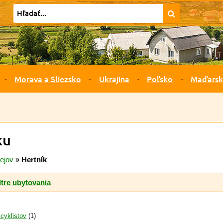
Morava a Sliezsko
Ukrajina
Poľsko
Maďars
ku
ejov
»
Hertník
ltre ubytovania
 cyklistov
(1)