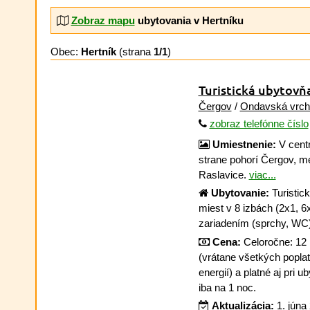
Zobraz mapu
ubytovania v Hertníku
Obec:
Hertník
(strana
1/1
)
Turistická ubytovň
Čergov
/
Ondavská vrch
zobraz telefónne číslo
Umiestnenie:
V centr
strane pohorí Čergov, 
Raslavice.
viac...
Ubytovanie:
Turistic
miest v 8 izbách (2x1, 
zariadením (sprchy, WC
Cena:
Celoročne: 12
(vrátane všetkých poplatk
energií) a platné aj pri u
iba na 1 noc.
Aktualizácia:
1. júna