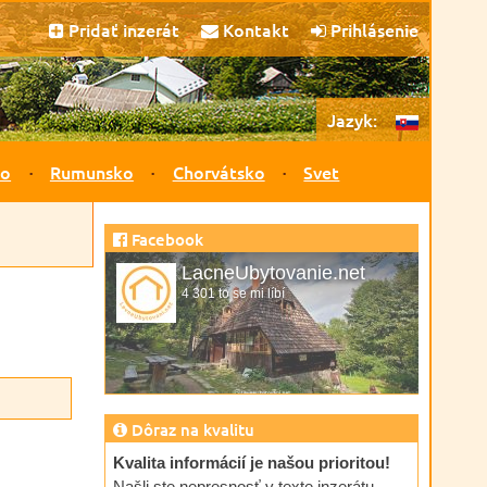
Pridať inzerát
Kontakt
Prihlásenie
Jazyk:
ko
Rumunsko
Chorvátsko
Svet
Facebook
LacneUbytovanie.net
4 301 to se mi líbí
Dôraz na kvalitu
Kvalita informácií je našou prioritou!
Našli ste nepresnosť v texte inzerátu