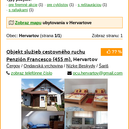
pre firemné akcie
(1)
pre cyklistov
(1)
s reštauráciou
(1)
s raňajkami
(1)
Zobraz mapu
ubytovania v Hervartove
Obec:
Hervartov
(strana
1/1
)
Zobraz stranu: 1
Objekt služieb cestovného ruchu
?? %
Penzión Francesco
(455 m)
, Hervartov
Čergov
/
Ondavská vrchovina
/
Nízke Beskydy
/
Šariš
zobraz telefónne číslo
ocu.hervartov@gmail.com