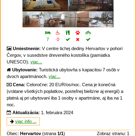
7
0
Umiestnenie:
V centre tichej dediny Hervartov v pohorí
Čergov, v susedstve dreveného kostolíka (pamiatka
UNESCO).
viac...
Ubytovanie:
Turistická ubytovňa s kapacitou 7 osôb v
dvoch apartmánoch.
viac...
Cena:
Celoročne: 20 EUR/os/noc. Cena je konečná
(vrátane všetkých poplatkov, posteľnej bielizne aj energií) a
platná aj pri ubytovaní iba 1 osoby v apartmáne, aj iba na 1
noc.
Aktualizácia:
1. februára 2024
viac info ...
Obec:
Hervartov
(strana
1/1
)
Zobraz stranu: 1