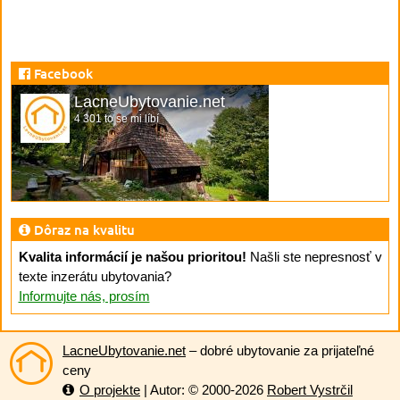
Facebook
LacneUbytovanie.net
4 301 to se mi líbí
Dôraz na kvalitu
Kvalita informácií je našou prioritou!
Našli ste nepresnosť v
texte inzerátu ubytovania?
Informujte nás, prosím
LacneUbytovanie.net
– dobré ubytovanie za prijateľné
ceny
O projekte
| Autor: © 2000-2026
Robert Vystrčil