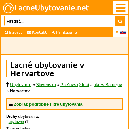
Inzerát
Kontakt
Prihlásenie
Lacné ubytovanie v
Hervartove
Ubytovanie
»
Slovensko
»
Prešovský kraj
»
okres Bardejov
»
Hervartov
Zobraz podrobné filtre ubytovania
Druhy ubytovania:
ubytovne
(1)
Typy pobytov: