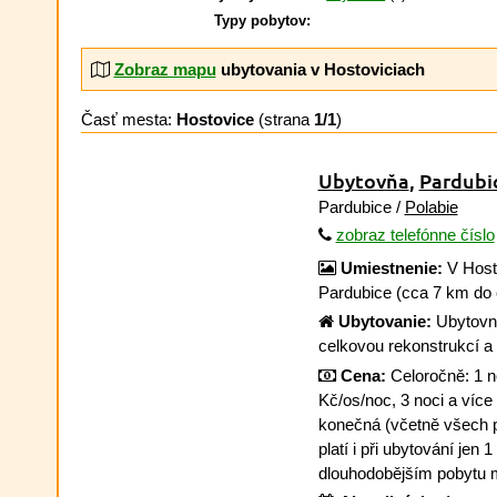
Typy pobytov:
Zobraz mapu
ubytovania v Hostoviciach
Časť mesta:
Hostovice
(strana
1/1
)
Ubytovňa
,
Pardubi
Pardubice /
Polabie
zobraz telefónne číslo
Umiestnenie:
V Hosto
Pardubice (cca 7 km do 
Ubytovanie:
Ubytovna
celkovou rekonstrukcí a
Cena:
Celoročně: 1 n
Kč/os/noc, 3 noci a více
konečná (včetně všech p
platí i při ubytování jen 
dlouhodobějším pobytu 