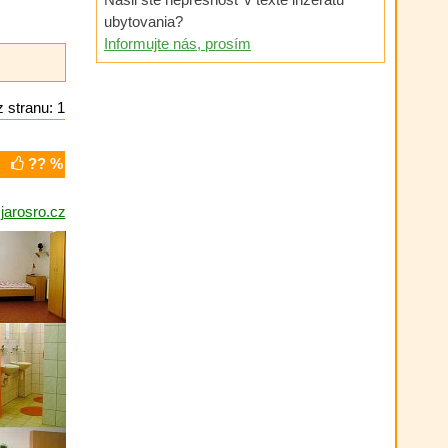
ubytovania?
Informujte nás, prosím
 stranu: 1
?? %
jarosro.cz