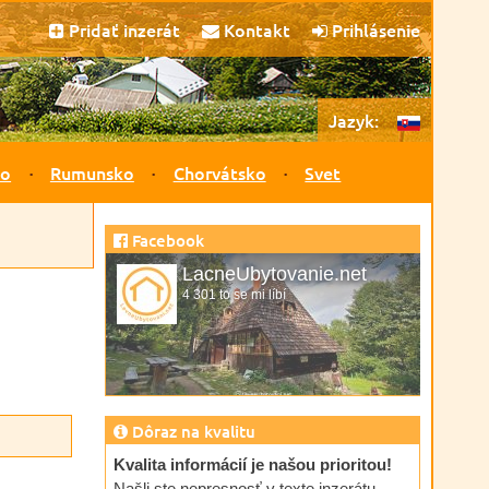
Pridať inzerát
Kontakt
Prihlásenie
Jazyk:
ko
Rumunsko
Chorvátsko
Svet
Facebook
LacneUbytovanie.net
4 301 to se mi líbí
Dôraz na kvalitu
Kvalita informácií je našou prioritou!
Našli ste nepresnosť v texte inzerátu