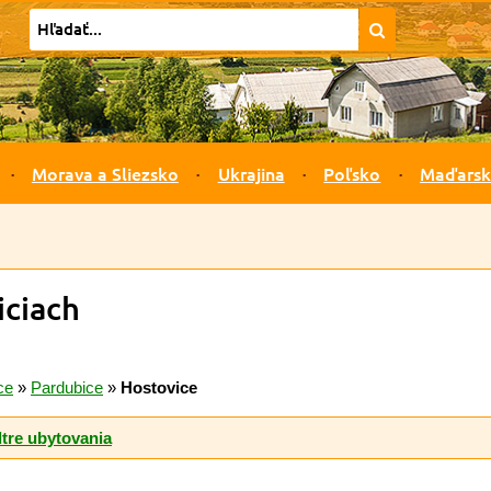
Morava a Sliezsko
Ukrajina
Poľsko
Maďars
iciach
ce
»
Pardubice
»
Hostovice
ltre ubytovania