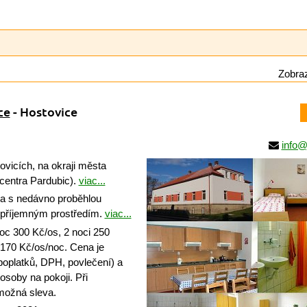
Zobraz
ce
- Hostovice
info@
vicích, na okraji města
centra Pardubic).
viac...
 s nedávno proběhlou
 příjemným prostředím.
viac...
oc 300 Kč/os, 2 noci 250
 170 Kč/os/noc. Cena je
oplatků, DPH, povlečení) a
1 osoby na pokoji. Při
možná sleva.