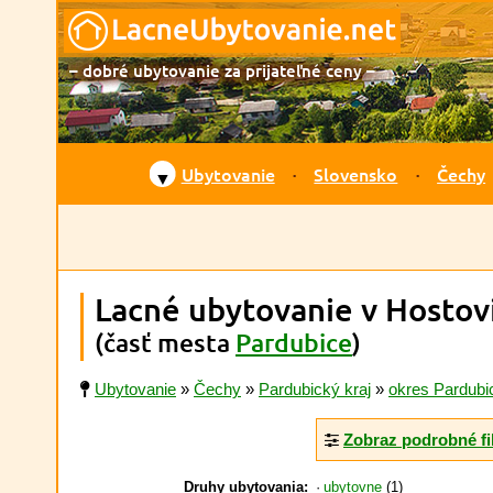
– dobré ubytovanie za prijateľné ceny –
Ubytovanie
Slovensko
Čechy
▼
Lacné ubytovanie v Hostov
(časť mesta
Pardubice
)
Ubytovanie
»
Čechy
»
Pardubický kraj
»
okres Pardubi
Zobraz podrobné fi
Druhy ubytovania:
ubytovne
(1)