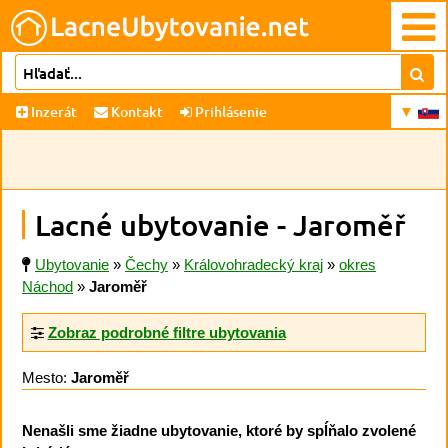
Inzerát
Kontakt
Prihlásenie
Lacné ubytovanie - Jaroměř
Ubytovanie
»
Čechy
»
Královohradecký kraj
»
okres
Náchod
»
Jaroměř
Zobraz podrobné filtre ubytovania
Mesto:
Jaroměř
Nenašli sme žiadne ubytovanie, ktoré by spĺňalo zvolené