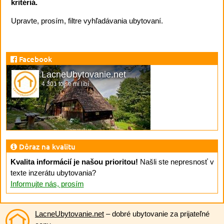
kritériá.
Upravte, prosím, filtre vyhľadávania ubytovaní.
Facebook
LacneUbytovanie.net
4 301 to se mi líbí
Dôraz na kvalitu
Kvalita informácií je našou prioritou!
Našli ste nepresnosť v
texte inzerátu ubytovania?
Informujte nás, prosím
LacneUbytovanie.net
– dobré ubytovanie za prijateľné