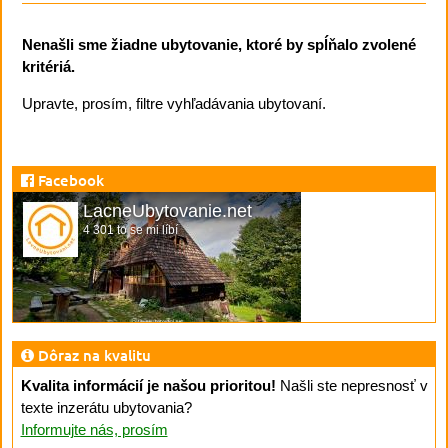
Nenašli sme žiadne ubytovanie, ktoré by spĺňalo zvolené
kritériá.
Upravte, prosím, filtre vyhľadávania ubytovaní.
Facebook
LacneUbytovanie.net
4 301 to se mi líbí
Dôraz na kvalitu
Kvalita informácií je našou prioritou!
Našli ste nepresnosť v
texte inzerátu ubytovania?
Informujte nás, prosím