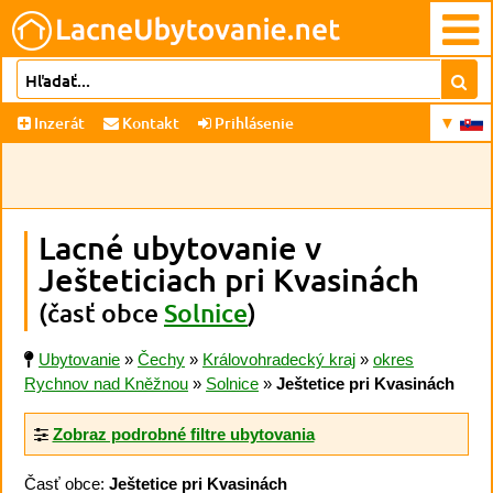
Inzerát
Kontakt
Prihlásenie
Lacné ubytovanie v
Ješteticiach pri Kvasinách
(časť obce
Solnice
)
Ubytovanie
»
Čechy
»
Královohradecký kraj
»
okres
Rychnov nad Kněžnou
»
Solnice
»
Ještetice pri Kvasinách
Zobraz podrobné filtre ubytovania
Časť obce:
Ještetice pri Kvasinách