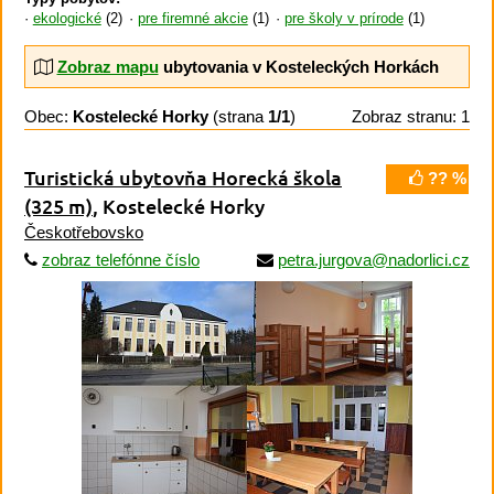
ekologické
(2)
pre firemné akcie
(1)
pre školy v prírode
(1)
Zobraz mapu
ubytovania v Kosteleckých Horkách
Obec:
Kostelecké Horky
(strana
1/1
)
Zobraz stranu: 1
Turistická ubytovňa Horecká škola
?? %
(325 m)
, Kostelecké Horky
Českotřebovsko
zobraz telefónne číslo
petra.jurgova@nadorlici.cz