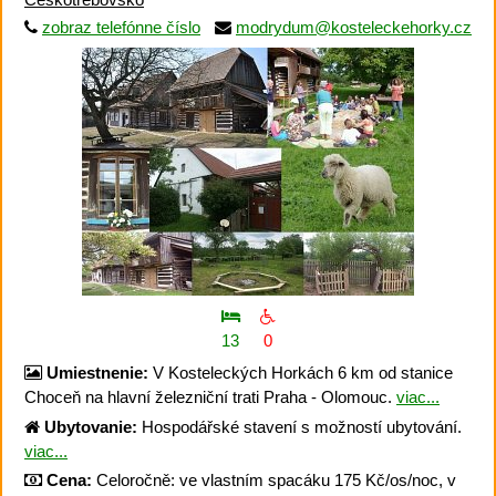
zobraz telefónne číslo
modrydum@kosteleckehorky.cz
13
0
Umiestnenie:
V Kosteleckých Horkách 6 km od stanice
Choceň na hlavní železniční trati Praha - Olomouc.
viac...
Ubytovanie:
Hospodářské stavení s možností ubytování.
viac...
Cena:
Celoročně: ve vlastním spacáku 175 Kč/os/noc, v