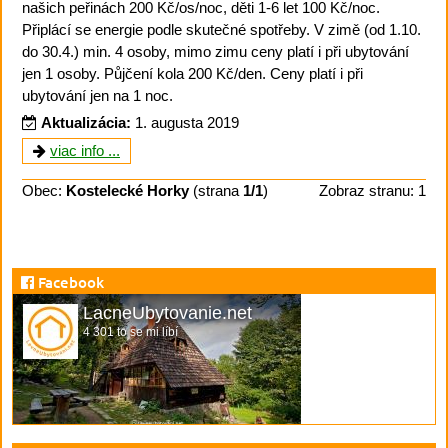
našich peřinách 200 Kč/os/noc, děti 1-6 let 100 Kč/noc.
Připlácí se energie podle skutečné spotřeby. V zimě (od 1.10.
do 30.4.) min. 4 osoby, mimo zimu ceny platí i při ubytování
jen 1 osoby. Půjčení kola 200 Kč/den. Ceny platí i při
ubytování jen na 1 noc.
Aktualizácia:
1. augusta 2019
viac info ...
Obec:
Kostelecké Horky
(strana
1/1
)
Zobraz stranu: 1
Facebook
LacneUbytovanie.net
4 301 to se mi líbí