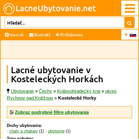
Inzerát
Kontakt
Prihlásenie
Lacné ubytovanie v
Kosteleckých Horkách
Ubytovanie
»
Čechy
»
Královohradecký kraj
»
okres
Rychnov nad Kněžnou
»
Kostelecké Horky
Zobraz podrobné filtre ubytovania
Druhy ubytovania:
chaty a chalupy
(1)
ubytovne
(1)
Typy pobytov: