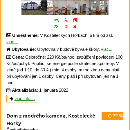
28
0
Umiestnenie:
V Kosteleckých Horkách, 6 km od žst.
viac...
Ubytovanie:
Ubytovna v budově bývalé školy.
viac...
Cena:
Celoročně: 220 Kč/os/noc, zapůjčení povlečení 100
Kč/os/pobyt. Připlácí se energie podle skutečné spotřeby. V
zimě (od 1.10. do 30.4.) min. 4 osoby, mimo zimu ceny platí i
při ubytování jen 1 osoby. Ceny platí i při ubytování jen na 1
noc.
Aktualizácia:
1. januára 2022
viac info ...
Dom z modrého kameňa
, Kostelecké
?? %
Horky
Českotřebovsko