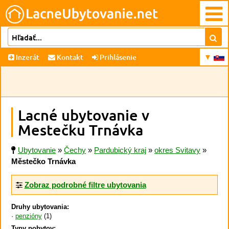
Inzerát
Kontakt
Prihlásenie
Lacné ubytovanie v
Mestečku Trnávka
Ubytovanie
»
Čechy
»
Pardubický kraj
»
okres Svitavy
»
Městečko Trnávka
Zobraz podrobné filtre ubytovania
Druhy ubytovania:
penzióny
(1)
Typy pobytov: