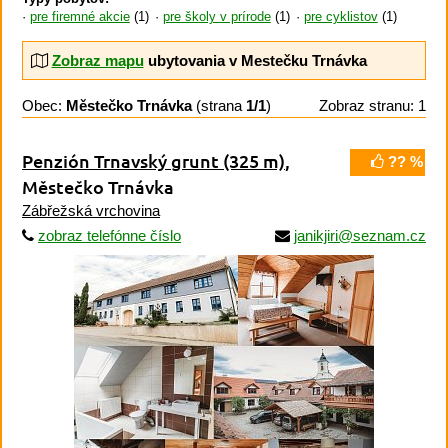
pre firemné akcie
(1)
pre školy v prírode
(1)
pre cyklistov
(1)
Zobraz mapu
ubytovania v Mestečku Trnávka
Obec:
Městečko Trnávka
(strana
1/1
)
Zobraz stranu: 1
Penzión Trnavský grunt
(325 m)
,
?? %
Městečko Trnávka
Zábřežská vrchovina
zobraz telefónne číslo
janikjiri@seznam.cz