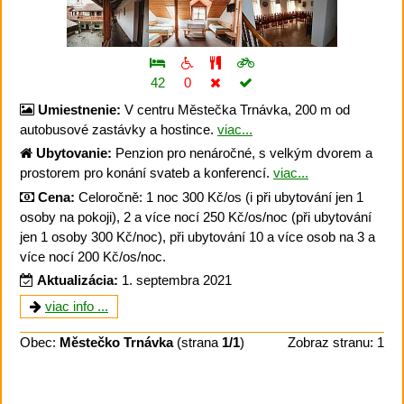
42
0
Umiestnenie:
V centru Městečka Trnávka, 200 m od
autobusové zastávky a hostince.
viac...
Ubytovanie:
Penzion pro nenáročné, s velkým dvorem a
prostorem pro konání svateb a konferencí.
viac...
Cena:
Celoročně: 1 noc 300 Kč/os (i při ubytování jen 1
osoby na pokoji), 2 a více nocí 250 Kč/os/noc (při ubytování
jen 1 osoby 300 Kč/noc), při ubytování 10 a více osob na 3 a
více nocí 200 Kč/os/noc.
Aktualizácia:
1. septembra 2021
viac info ...
Obec:
Městečko Trnávka
(strana
1/1
)
Zobraz stranu: 1