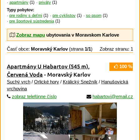
apartmány
(1)
priváty
(1)
Typy pobytov:
pre rodiny s deťmi
(1)
pre cyklistov
(1)
so psom
(1)
pre športové sústredenia
(1)
Zobraz mapu
ubytovania v Moravskom Karlove
Časť obce:
Moravský Karlov
(strana
1/1
)
Zobraz stranu: 1
Apartmány U Habartov
(545 m)
,
100 %
Červená Voda
- Moravský Karlov
Suchý vrch
/
Orlické hory
/
Králický Snežník
/
Hanušovická
vrchovina
zobraz telefónne číslo
habartovi@email.cz