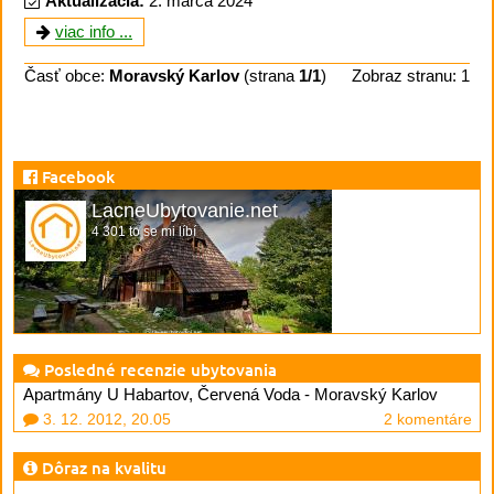
Aktualizácia:
2. marca 2024
viac info ...
Časť obce:
Moravský Karlov
(strana
1/1
)
Zobraz stranu: 1
Facebook
LacneUbytovanie.net
4 301 to se mi líbí
Posledné recenzie ubytovania
Apartmány U Habartov, Červená Voda - Moravský Karlov
3. 12. 2012, 20.05
2 komentáre
Dôraz na kvalitu