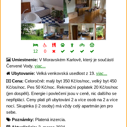
12
0
Umiestnenie:
V Moravském Karlově, který je součástí
Červené Vody.
viac...
Ubytovanie:
Velká venkovská usedlost z 19.
viac...
Cena:
Celoročně: malý byt 350 Kč/os/noc, velký byt 450
Kč/os/noc. Pes 50 Kč/noc. Rekreační poplatek 20 Kč/os/noc
(jen dospělí). Energie i povlečení jsou v ceně, nic dalšího se
nepřiplácí. Ceny platí při ubytování 2 a více osob na 2 a více
nocí. Skupinka (i 2 osoby) má vždy celý apartmán jen pro
sebe.
Poznámky:
Platená inzercia.