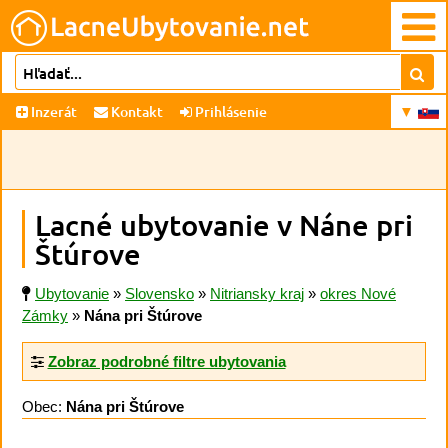
Inzerát
Kontakt
Prihlásenie
Lacné ubytovanie v Náne pri
Štúrove
Ubytovanie
»
Slovensko
»
Nitriansky kraj
»
okres Nové
Zámky
»
Nána pri Štúrove
Zobraz podrobné filtre ubytovania
Obec:
Nána pri Štúrove