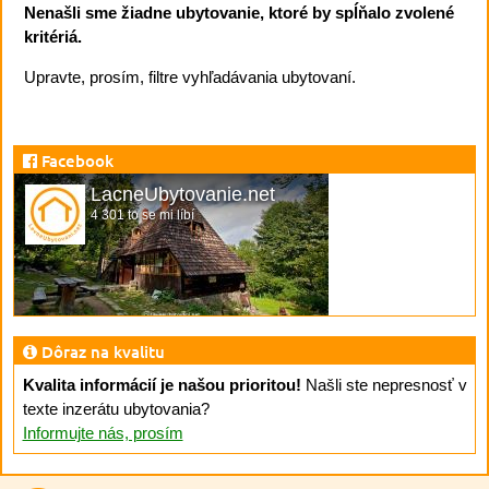
Nenašli sme žiadne ubytovanie, ktoré by spĺňalo zvolené
kritériá.
Upravte, prosím, filtre vyhľadávania ubytovaní.
Facebook
LacneUbytovanie.net
4 301 to se mi líbí
Dôraz na kvalitu
Kvalita informácií je našou prioritou!
Našli ste nepresnosť v
texte inzerátu ubytovania?
Informujte nás, prosím