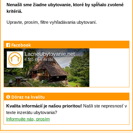
Nenašli sme žiadne ubytovanie, ktoré by spĺňalo zvolené
kritériá.
Upravte, prosím, filtre vyhľadávania ubytovaní.
Facebook
LacneUbytovanie.net
4 301 to se mi líbí
Dôraz na kvalitu
Kvalita informácií je našou prioritou!
Našli ste nepresnosť v
texte inzerátu ubytovania?
Informujte nás, prosím