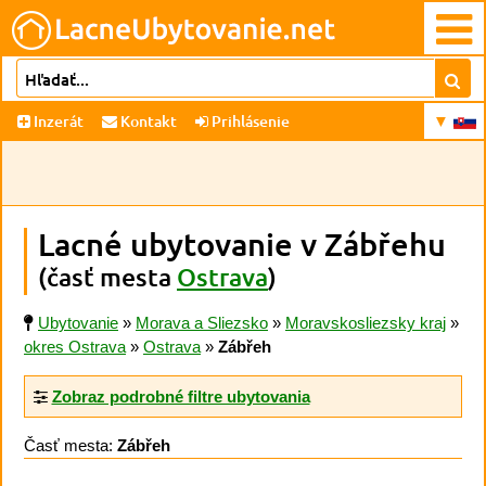
Inzerát
Kontakt
Prihlásenie
Lacné ubytovanie v Zábřehu
(časť mesta
Ostrava
)
Ubytovanie
»
Morava a Sliezsko
»
Moravskosliezsky kraj
»
okres Ostrava
»
Ostrava
»
Zábřeh
Zobraz podrobné filtre ubytovania
Časť mesta:
Zábřeh