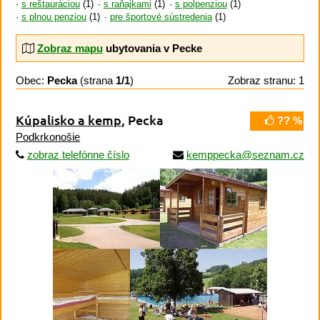
s reštauráciou
(1)
s raňajkami
(1)
s polpenziou
(1)
s plnou penziou
(1)
pre športové sústredenia
(1)
Zobraz mapu
ubytovania v Pecke
Obec:
Pecka
(strana
1/1
)
Zobraz stranu: 1
Kúpalisko a kemp
, Pecka
?? %
Podkrkonošie
zobraz telefónne číslo
kemppecka@seznam.cz