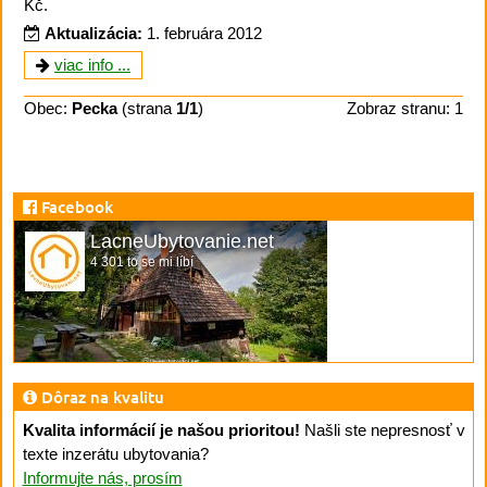
Kč.
Aktualizácia:
1. februára 2012
viac info ...
Obec:
Pecka
(strana
1/1
)
Zobraz stranu: 1
Facebook
LacneUbytovanie.net
4 301 to se mi líbí
Dôraz na kvalitu
Kvalita informácií je našou prioritou!
Našli ste nepresnosť v
texte inzerátu ubytovania?
Informujte nás, prosím