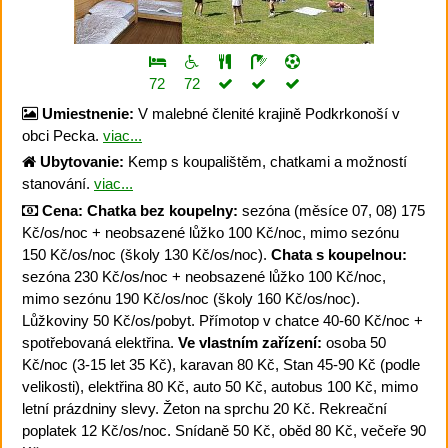
72
72
Umiestnenie:
V malebné členité krajině Podkrkonoší v
obci Pecka.
viac...
Ubytovanie:
Kemp s koupalištěm, chatkami a možností
stanování.
viac...
Cena:
Chatka bez koupelny:
sezóna (měsíce 07, 08) 175
Kč/os/noc + neobsazené lůžko 100 Kč/noc, mimo sezónu
150 Kč/os/noc (školy 130 Kč/os/noc).
Chata s koupelnou:
sezóna 230 Kč/os/noc + neobsazené lůžko 100 Kč/noc,
mimo sezónu 190 Kč/os/noc (školy 160 Kč/os/noc).
Lůžkoviny 50 Kč/os/pobyt. Přímotop v chatce 40-60 Kč/noc +
spotřebovaná elektřina.
Ve vlastním zařízení:
osoba 50
Kč/noc (3-15 let 35 Kč), karavan 80 Kč, Stan 45-90 Kč (podle
velikosti), elektřina 80 Kč, auto 50 Kč, autobus 100 Kč, mimo
letní prázdniny slevy. Žeton na sprchu 20 Kč. Rekreační
poplatek 12 Kč/os/noc. Snídaně 50 Kč, oběd 80 Kč, večeře 90