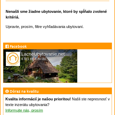
Nenašli sme žiadne ubytovanie, ktoré by spĺňalo zvolené
kritériá.
Upravte, prosím, filtre vyhľadávania ubytovaní.
Facebook
LacneUbytovanie.net
4 301 to se mi líbí
Dôraz na kvalitu
Kvalita informácií je našou prioritou!
Našli ste nepresnosť v
texte inzerátu ubytovania?
Informujte nás, prosím