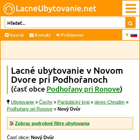
Inzerát
Kontakt
Prihlásenie
Lacné ubytovanie v Novom
Dvore pri Podhořanoch
(časť obce
Podhořany pri Ronove
)
Ubytovanie
»
Čechy
»
Pardubický kraj
»
okres Chrudim
»
Podhořany pri Ronove
»
Nový Dvůr
Zobraz podrobné filtre ubytovania
Časť obce:
Nový Dvůr