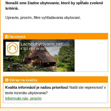
Nenašli sme žiadne ubytovanie, ktoré by spĺňalo zvolené
kritériá.
Upravte, prosím, filtre vyhľadávania ubytovaní.
Facebook
LacneUbytovanie.net
4 301 to se mi líbí
Dôraz na kvalitu
Kvalita informácií je našou prioritou!
Našli ste nepresnosť v
texte inzerátu ubytovania?
Informujte nás, prosím