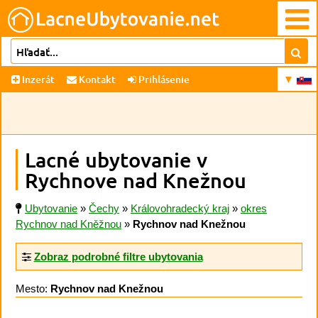
Inzerát
Kontakt
Prihlásenie
Lacné ubytovanie v
Rychnove nad Knežnou
Ubytovanie
»
Čechy
»
Královohradecký kraj
»
okres
Rychnov nad Kněžnou
»
Rychnov nad Knežnou
Zobraz podrobné filtre ubytovania
Mesto:
Rychnov nad Knežnou