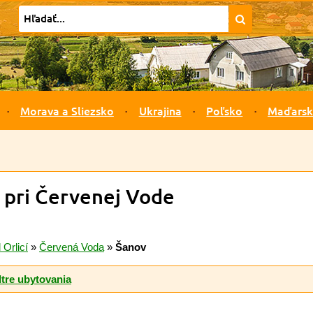
Morava a Sliezsko
Ukrajina
Poľsko
Maďars
 pri Červenej Vode
 Orlicí
»
Červená Voda
»
Šanov
ltre ubytovania