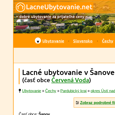
– dobré ubytovanie za prijateľné ceny –
Ubytovanie
Slovensko
Čechy
▼
Lacné ubytovanie v Šanove
(časť obce
Červená Voda
)
Ubytovanie
»
Čechy
»
Pardubický kraj
»
okres Ústí nad
Zobraz podrobné fi
Časť obce:
Šanov