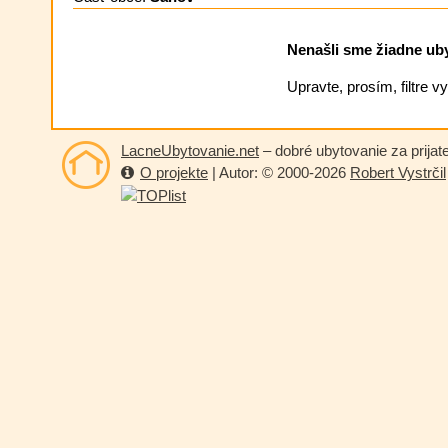
Nenašli sme žiadne ubyt
Upravte, prosím, filtre 
LacneUbytovanie.net
– dobré ubytovanie za prijat
O projekte
| Autor: © 2000-2026
Robert Vystrčil