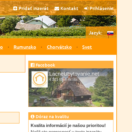
Pridať inzerát
Kontakt
Prihlásenie
Jazyk:
ko
Rumunsko
Chorvátsko
Svet
Facebook
LacneUbytovanie.net
4 301 to se mi líbí
Dôraz na kvalitu
Kvalita informácií je našou prioritou!
Našli ste nepresnosť v texte inzerátu