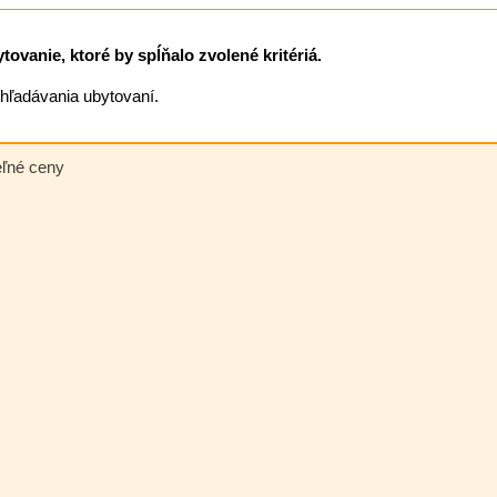
ovanie, ktoré by spĺňalo zvolené kritériá.
vyhľadávania ubytovaní.
eľné ceny