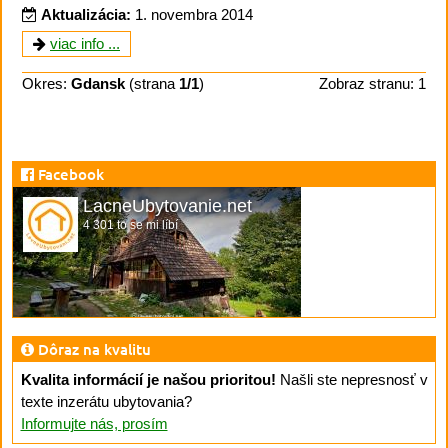
Aktualizácia:
1. novembra 2014
viac info ...
Okres:
Gdansk
(strana
1/1
)
Zobraz stranu: 1
Facebook
LacneUbytovanie.net
4 301 to se mi líbí
Dôraz na kvalitu
Kvalita informácií je našou prioritou!
Našli ste nepresnosť v
texte inzerátu ubytovania?
Informujte nás, prosím