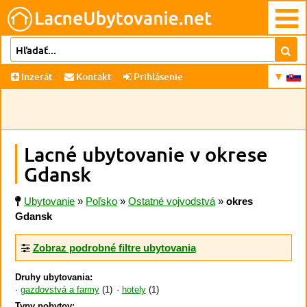
Inzerát
Kontakt
Prihlásenie
Lacné ubytovanie v okrese
Gdansk
Ubytovanie
»
Poľsko
»
Ostatné vojvodstvá
»
okres
Gdansk
Zobraz podrobné filtre ubytovania
Druhy ubytovania:
gazdovstvá a farmy
(1)
hotely
(1)
Typy pobytov: