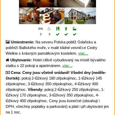
Umiestnenie:
Na severu Polska poblíž Gdaňsku a
pobřeží Baltského moře, v malé klidné vesničce Cedry
Wielkie s krásným památkovým kostelem.
viac...
Ubytovanie:
Hotel citlivě vybudovaný na místě bývalého
statku s 22 pokoji a apartmánem.
viac...
Cena:
Ceny jsou včetně snídaně!
Všední dny (neděle-
čtvrtek):
pokoj 2-lůžkový 180 zł/pokoj/noc, 1-lůžkový 145
zł/pokoj/noc, 3-lůžkový 350 zł/pokoj/noc, 4-lůžkový 400
zł/pokoj/noc.
Víkendy:
pokoj 2-lůžkový 250 zł/pokoj/noc, 1-
lůžkový 170 zł/pokoj/noc, 3-lůžkový 350 zł/pokoj/noc, 4-
lůžkový 400 zł/pokoj/noc. Ceny jsou konečné (obsahují i
DPH, všechny poplatky a parkování) a platí i při ubytování jen
na 1 noc.