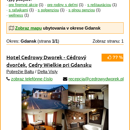
pre firemné akcie
(1)
pre rodiny s deťmi
(1)
s reštauráciou
(1)
s raňajkami
(1)
s polpenziou
(1)
s plnou penziou
(1)
wellness
(1)
Zobraz mapu
ubytovania v okrese Gdansk
Okres:
Gdansk
(strana
1/1
)
Zobraz stranu: 1
Hotel Cedrowy Dworek - Cédrový
?? %
dvorček
,
Cedry Wielkie pri Gdansku
Pobrežie Baltu
/
Delta Visly
zobraz telefónne číslo
recepcja@cedrowydworek.pl