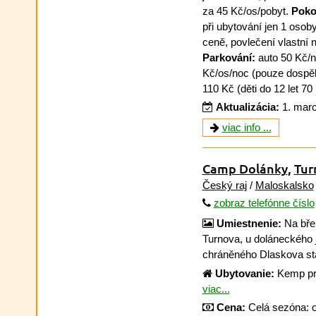
za 45 Kč/os/pobyt.
Poko
při ubytování jen 1 osoby
ceně, povlečení vlastní 
Parkování:
auto 50 Kč/n
Kč/os/noc (pouze dospěl
110 Kč (děti do 12 let 7
Aktualizácia:
1. mar
viac info ...
Camp Dolánky
,
Tur
Český raj
/
Maloskalsko
zobraz telefónne číslo
Umiestnenie:
Na břeh
Turnova, u doláneckého 
chráněného Dlaskova st
Ubytovanie:
Kemp pro 
viac...
Cena:
Celá sezóna: o