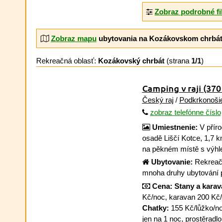
Zobraz podrobné fi
Zobraz mapu
ubytovania na Kozákovskom chrbá
Rekreačná oblasť:
Kozákovský chrbát
(strana
1/1
)
Camping v raji
(370
Český raj
/
Podkrkonoši
zobraz telefónne číslo
Umiestnenie:
V příro
osadě Liščí Kotce, 1,7 
na pěkném místě s výhl
Ubytovanie:
Rekreačn
mnoha druhy ubytování 
Cena:
Stany a karav
Kč/noc, karavan 200 Kč/n
Chatky:
155 Kč/lůžko/noc
jen na 1 noc, prostěradl