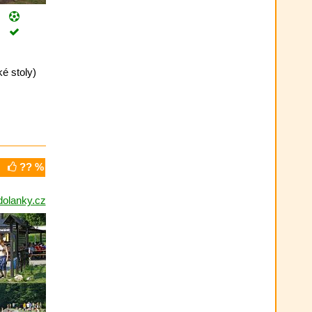
é stoly)
?? %
olanky.cz