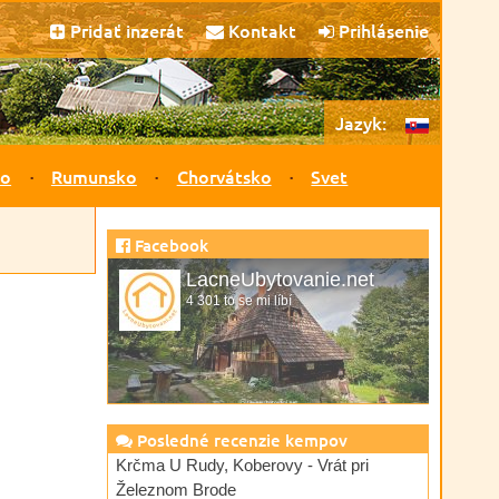
Pridať inzerát
Kontakt
Prihlásenie
Jazyk:
ko
Rumunsko
Chorvátsko
Svet
Facebook
LacneUbytovanie.net
4 301 to se mi líbí
Posledné recenzie kempov
Krčma U Rudy, Koberovy - Vrát pri
Železnom Brode