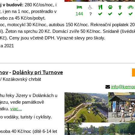
j v budově:
280 Kč/os/noc, i
, i jen na 1 noc, prostěradlo v
144
nebo za 45 Kč/os/pobyt.
oc, motocykl 30 Kč/noc, autobus 150 Kč/noc. Rekreační poplatek 20
í). Žeton na sprchu 20 Kč. Domácí zvíře 50 Kč/noc. Snídaně (švédsk
0 Kč). Ceny jsou včetně DPH. Výrazné slevy pro školy.
ca 2021
nov
-
Dolánky pri Turnove
/ Kozákovský chrbát
info@kempd
u řeky Jizery v Dolánkách u
jezu, vedle památkově
atku.
viac...
vodáky, turisty i cyklisty.
soba 40 Kč/noc (dítě 6-14 let