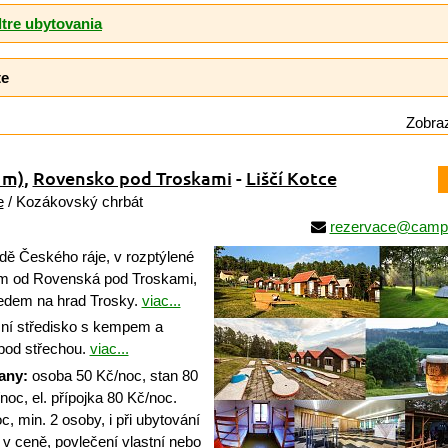
ltre ubytovania
te
Zobraz
 m)
,
Rovensko pod Troskami
-
Liščí Kotce
e
/ Kozákovský chrbát
rezervace@campin
dě Českého ráje, v rozptýlené
km od Rovenská pod Troskami,
edem na hrad Trosky.
viac...
í středisko s kempem a
pod střechou.
viac...
any:
osoba 50 Kč/noc, stan 80
oc, el. přípojka 80 Kč/noc.
, min. 2 osoby, i při ubytování
o v ceně, povlečení vlastní nebo