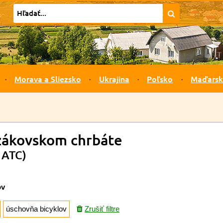
Morava a Sliezsko
Ukrajina
Poľsko
Maďars
zákovskom chrbáte
 ATC)
ov
úschovňa bicyklov
Zrušiť filtre