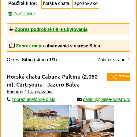
Použité filtre:
horská chata
športovisko
Zrušiť filtre
Zobraz podrobné filtre ubytovania
Zobraz mapu
ubytovania v okrese Sibiu
Okres:
Sibiu
(strana
1/1
)
Zobraz stranu: 1
Horská chata Cabana Paltinu
(2.050
?? %
m)
,
Cârțișoara
-
Jazero Bâlea
Fagaraš
/
Transylvánia
zobraz telefónne číslo
paltinu@balea-turism.ro