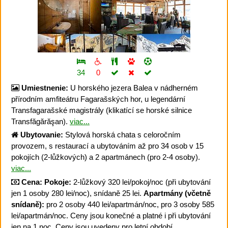
34
0
Umiestnenie:
U horského jezera Balea v nádherném
přírodním amfiteátru Fagarašských hor, u legendární
Transfagarašské magistrály (klikatící se horské silnice
Transfăgărăşan).
viac...
Ubytovanie:
Stylová horská chata s celoročním
provozem, s restaurací a ubytováním až pro 34 osob v 15
pokojích (2-lůžkových) a 2 apartmánech (pro 2-4 osoby).
viac...
Cena:
Pokoje:
2-lůžkový 320 lei/pokoj/noc (při ubytování
jen 1 osoby 280 lei/noc), snídaně 25 lei.
Apartmány (včetně
snídaně):
pro 2 osoby 440 lei/apartmán/noc, pro 3 osoby 585
lei/apartmán/noc. Ceny jsou konečné a platné i při ubytování
jen na 1 noc. Ceny jsou uvedeny pro letní období.