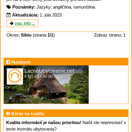
Poznámky:
Jazyky: angličtina, rumunština.
Aktualizácia:
1. júla 2023
viac info ...
Okres:
Sibiu
(strana
1/1
)
Zobraz stranu: 1
Facebook
LacneUbytovanie.net
4 301 to se mi líbí
Dôraz na kvalitu
Kvalita informácií je našou prioritou!
Našli ste nepresnosť v
texte inzerátu ubytovania?