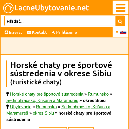
Inzerát
Kontakt
Prihlásenie
Horské chaty pre športové
sústredenia v okrese Sibiu
(turistické chaty)
Horské chaty pre športové sústredenia
»
Rumunsko
»
Sedmohradsko, Krišana a Maramureš
»
okres Sibiu
Ubytovanie
»
Rumunsko
»
Sedmohradsko, Krišana a
Maramureš
»
okres Sibiu
»
horské chaty pre športové
sústredenia