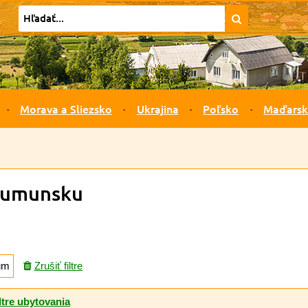
Morava a Sliezsko
Ukrajina
Poľsko
Maďars
 Rumunsku
um
Zrušiť filtre
ltre ubytovania