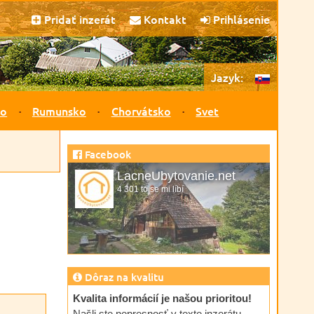
Pridať inzerát
Kontakt
Prihlásenie
Jazyk:
ko
Rumunsko
Chorvátsko
Svet
Facebook
LacneUbytovanie.net
4 301 to se mi líbí
Dôraz na kvalitu
Kvalita informácií je našou prioritou!
Našli ste nepresnosť v texte inzerátu