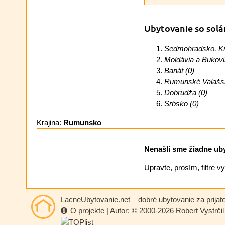
Ubytovanie so sol
Sedmohradsko, Kr
Moldávia a Bukovi
Banát (0)
Rumunské Valašsk
Dobrudža (0)
Srbsko (0)
Krajina:
Rumunsko
Nenašli sme žiadne ubyt
Upravte, prosím, filtre 
LacneUbytovanie.net
– dobré ubytovanie za prijat
O projekte
| Autor: © 2000-2026
Robert Vystrčil