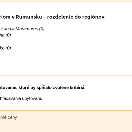
áriom v Rumunsku
– rozdelenie do regiónov:
išana a Maramureš (0)
na (0)
o (0)
ovanie, ktoré by spĺňalo zvolené kritériá.
vyhľadávania ubytovaní.
eľné ceny