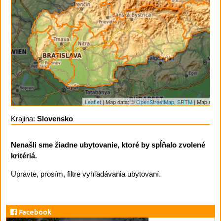
Leaflet
| Map data: ©
OpenStreetMap
,
SRTM
| Map style
Krajina:
Slovensko
Nenašli sme žiadne ubytovanie, ktoré by spĺňalo zvolené
kritériá.
Upravte, prosím, filtre vyhľadávania ubytovaní.
Facebook