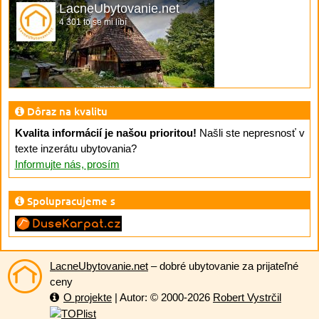
LacneUbytovanie.net
4 301 to se mi líbí
Dôraz na kvalitu
Kvalita informácií je našou prioritou!
Našli ste nepresnosť v
texte inzerátu ubytovania?
Informujte nás, prosím
Spolupracujeme s
LacneUbytovanie.net
– dobré ubytovanie za prijateľné
ceny
O projekte
| Autor: © 2000-2026
Robert Vystrčil