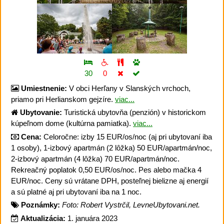
30
0
Umiestnenie:
V obci Herľany v Slanských vrchoch,
priamo pri Herlianskom gejzíre.
viac...
Ubytovanie:
Turistická ubytovňa (penzión) v historickom
kúpeľnom dome (kultúrna pamiatka).
viac...
Cena:
Celoročne: izby 15 EUR/os/noc (aj pri ubytovaní iba
1 osoby), 1-izbový apartmán (2 lôžka) 50 EUR/apartmán/noc,
2-izbový apartmán (4 lôžka) 70 EUR/apartmán/noc.
Rekreačný poplatok 0,50 EUR/os/noc. Pes alebo mačka 4
EUR/noc. Ceny sú vrátane DPH, posteľnej bielizne aj energií
a sú platné aj pri ubytovaní iba na 1 noc.
Poznámky:
Foto: Robert Vystrčil, LevneUbytovani.net.
Aktualizácia:
1. januára 2023