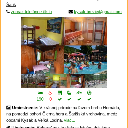
Šariš
zobraz telefónne číslo
kysak.brezie@gmail.com
190
0
Umiestnenie:
V krásnej prírode na ľavom brehu Hornádu,
na pomedzí pohorí Čierna hora a Šarišská vrchovina, medzi
obcami Kysak a Veľká Lodina.
viac...
Ubytovanie:
Rekreačné stredisko s letným detským