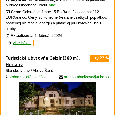
budovy Obecného úradu.
viac...
Cena:
Celoročne: 1 noc 15 EUR/os, 2 a viac nocí 12
EUR/os/noc. Ceny sú konečné (vrátane všetkých poplatkov,
posteľnej bielizne aj energií) a platné aj pri ubytovaní iba 1
osoby.
Aktualizácia:
1. februára 2024
viac info ...
Turistická ubytovňa Gejzír
(380 m)
,
?? %
Herľany
Slanské vrchy
/
Abov
/
Šariš
zobraz telefónne číslo
marta.sabadkova@tuke.sk