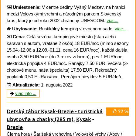
Umiestnenie:
V centre dediny Vyšný Medzev, na hranici
medzi Volovskými vrchmi a národným parkom Slovenský
kras, ktorý je od roku 2002 chránený UNESCOM.
viac...
Ubytovanie:
Rustikálny kemping v ovocnom sade.
viac...
Cena:
Celá sezóna: kempingové miesto (stan alebo
karavan s autom, vrátane 2 osôb) 18 EUR/noc (mimo sezóny
15.04.-12.06.a 12.09.-01.11. cena 16 EUR/noc), každá ďalšia
osoba 3,50 EUR/noc (do 3 rokov zdarma), pes 1 EUR/noc,
elektrická prípojka 4 EUR/noc. Raňajky 7,50 EUR, večera (3-
chodové menu, naša špecialita) 17,50 EUR. Rekreačný
poplatok 0,50 EUR/os/noc. Prenájom bicyklov 5 EUR/deň.
Aktualizácia:
1. augusta 2022
viac info ...
Detský tábor Kysak-Brezie - turistická
?? %
ubytovňa a chatky
(285 m)
,
Kysak
-
Brezie
Čierna hora
/
Šarišská vrchovina
/
Volovské vrchy
/
Abov
/