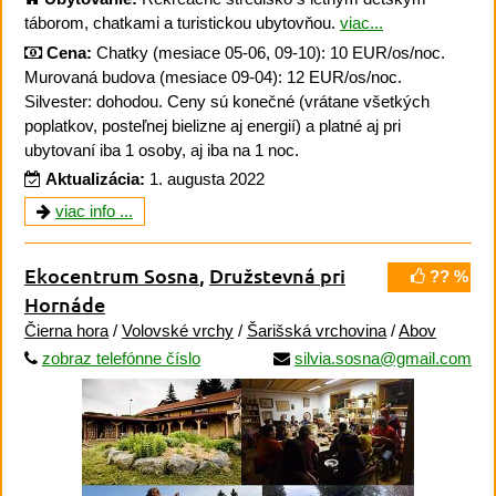
táborom, chatkami a turistickou ubytovňou.
viac...
Cena:
Chatky (mesiace 05-06, 09-10): 10 EUR/os/noc.
Murovaná budova (mesiace 09-04): 12 EUR/os/noc.
Silvester: dohodou. Ceny sú konečné (vrátane všetkých
poplatkov, posteľnej bielizne aj energií) a platné aj pri
ubytovaní iba 1 osoby, aj iba na 1 noc.
Aktualizácia:
1. augusta 2022
viac info ...
Ekocentrum Sosna
,
Družstevná pri
?? %
Hornáde
Čierna hora
/
Volovské vrchy
/
Šarišská vrchovina
/
Abov
zobraz telefónne číslo
silvia.sosna@gmail.com