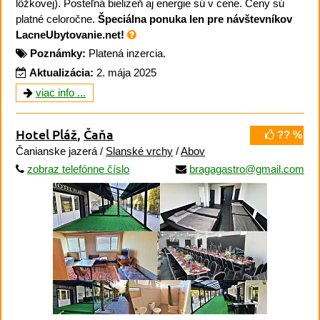
lôžkovej). Posteľná bielizeň aj energie sú v cene. Ceny sú
platné celoročne.
Špeciálna ponuka len pre návštevníkov
LacneUbytovanie.net!
Poznámky:
Platená inzercia.
Aktualizácia:
2. mája 2025
viac info ...
Hotel Pláž
,
Čaňa
?? %
Čanianske jazerá /
Slanské vrchy
/
Abov
zobraz telefónne číslo
bragagastro@gmail.com