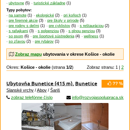
ubytovne
(5)
turistické základne
(1)
Typy pobytov:
na samote
(1)
ekologické
(2)
pri koňoch
(1)
pre firemné akcie
(3)
pre školy v prírode
(5)
pre rodiny s deťmi
(1)
pre cyklistov
(5)
s reštauráciou
(2)
s raňajkami
(3)
s polpenziou
(3)
s plnou penziou
(3)
so psom
(6)
pre športové sústredenia
(4)
wellness
(1)
so zľavou
(2)
pre rybárov
(1)
Zobraz mapu
ubytovania v okrese Košice - okolie
Okres:
Košice - okolie
(strana
1/2
)
Zobraz stranu: 1 |
2
Ubytovňa Bunetice
(415 m)
,
Bunetice
?? %
Slanské vrchy
/
Abov
/
Šariš
zobraz telefónne číslo
info@rozvojaspolupraca.sk