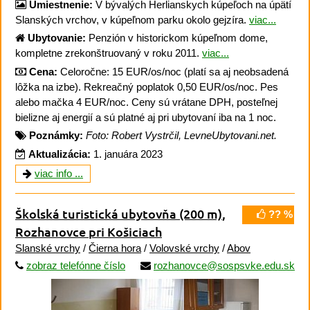
Umiestnenie:
V bývalých Herlianskych kúpeľoch na úpätí
Slanských vrchov, v kúpeľnom parku okolo gejzíra.
viac...
Ubytovanie:
Penzión v historickom kúpeľnom dome,
kompletne zrekonštruovaný v roku 2011.
viac...
Cena:
Celoročne: 15 EUR/os/noc (platí sa aj neobsadená
lôžka na izbe). Rekreačný poplatok 0,50 EUR/os/noc. Pes
alebo mačka 4 EUR/noc. Ceny sú vrátane DPH, posteľnej
bielizne aj energií a sú platné aj pri ubytovaní iba na 1 noc.
Poznámky:
Foto: Robert Vystrčil, LevneUbytovani.net.
Aktualizácia:
1. januára 2023
viac info ...
Školská turistická ubytovňa
(200 m)
,
?? %
Rozhanovce pri Košiciach
Slanské vrchy
/
Čierna hora
/
Volovské vrchy
/
Abov
zobraz telefónne číslo
rozhanovce@sospsvke.edu.sk