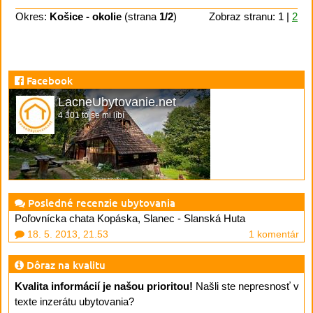
Okres:
Košice - okolie
(strana
1/2
)
Zobraz stranu: 1 |
2
Facebook
LacneUbytovanie.net
4 301 to se mi líbí
Posledné recenzie ubytovania
Poľovnícka chata Kopáska, Slanec - Slanská Huta
18. 5. 2013, 21.53
1 komentár
Dôraz na kvalitu
Kvalita informácií je našou prioritou!
Našli ste nepresnosť v
texte inzerátu ubytovania?