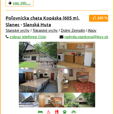
viac info ...
Poľovnícka chata Kopáska
(605 m)
,
100 %
Slanec
-
Slanská Huta
Slanské vrchy
/
Tokajské vrchy
/
Dolný Zemplín
/
Abov
zobraz telefónne číslo
radmila.stankova@lesy.sk