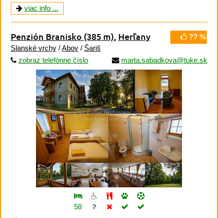
viac info ...
Penzión Branisko
(385 m)
,
Herľany
?? %
Slanské vrchy
/
Abov
/
Šariš
zobraz telefónne číslo
marta.sabadkova@tuke.sk
58