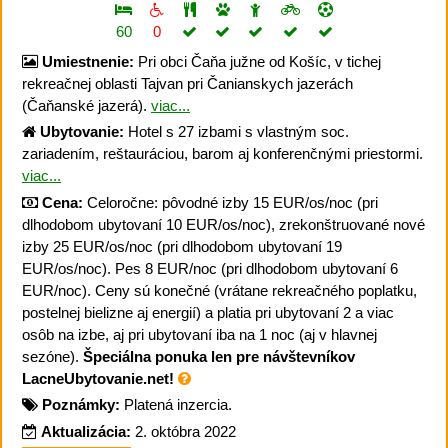
60
0
Umiestnenie:
Pri obci Čaňa južne od Košíc, v tichej
rekreačnej oblasti Tajvan pri Čanianskych jazerách
(Čaňanské jazerá).
viac...
Ubytovanie:
Hotel s 27 izbami s vlastným soc.
zariadením, reštauráciou, barom aj konferenčnými priestormi.
viac...
Cena:
Celoročne: pôvodné izby 15 EUR/os/noc (pri
dlhodobom ubytovaní 10 EUR/os/noc), zrekonštruované nové
izby 25 EUR/os/noc (pri dlhodobom ubytovaní 19
EUR/os/noc). Pes 8 EUR/noc (pri dlhodobom ubytovaní 6
EUR/noc). Ceny sú konečné (vrátane rekreačného poplatku,
postelnej bielizne aj energií) a platia pri ubytovaní 2 a viac
osôb na izbe, aj pri ubytovaní iba na 1 noc (aj v hlavnej
sezóne).
Špeciálna ponuka len pre návštevníkov
LacneUbytovanie.net!
Poznámky:
Platená inzercia.
Aktualizácia:
2. októbra 2022