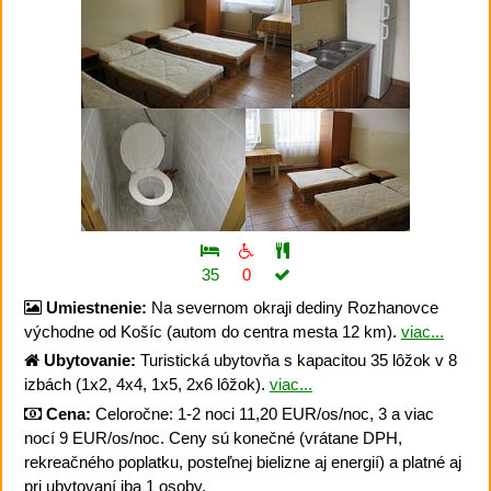
35
0
Umiestnenie:
Na severnom okraji dediny Rozhanovce
východne od Košíc (autom do centra mesta 12 km).
viac...
Ubytovanie:
Turistická ubytovňa s kapacitou 35 lôžok v 8
izbách (1x2, 4x4, 1x5, 2x6 lôžok).
viac...
Cena:
Celoročne: 1-2 noci 11,20 EUR/os/noc, 3 a viac
nocí 9 EUR/os/noc. Ceny sú konečné (vrátane DPH,
rekreačného poplatku, posteľnej bielizne aj energií) a platné aj
pri ubytovaní iba 1 osoby.