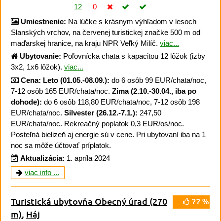
12
0
Umiestnenie:
Na lúčke s krásnym výhľadom v lesoch
Slanských vrchov, na červenej turistickej značke 500 m od
maďarskej hranice, na kraju NPR Veľký Milíč.
viac...
Ubytovanie:
Poľovnícka chata s kapacitou 12 lôžok (izby
3x2, 1x6 lôžok).
viac...
Cena:
Leto (01.05.-08.09.):
do 6 osôb 99 EUR/chata/noc,
7-12 osôb 165 EUR/chata/noc.
Zima (2.10.-30.04., iba po
dohode):
do 6 osôb 118,80 EUR/chata/noc, 7-12 osôb 198
EUR/chata/noc.
Silvester (26.12.-7.1.):
247,50
EUR/chata/noc. Rekreačný poplatok 0,3 EUR/os/noc.
Posteľná bielizeň aj energie sú v cene. Pri ubytovaní iba na 1
noc sa môže účtovať príplatok.
Aktualizácia:
1. apríla 2024
viac info ...
Turistická ubytovňa Obecný úrad
(270
?? %
m)
,
Háj