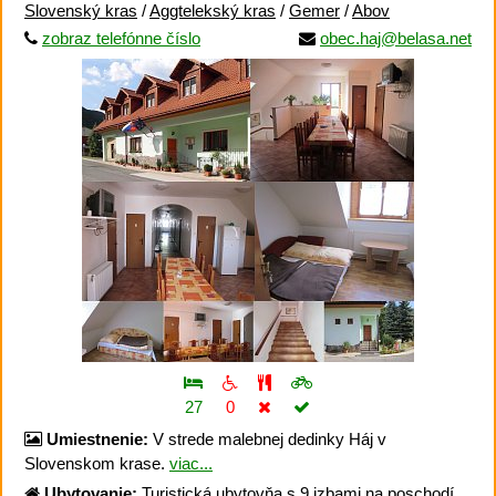
Slovenský kras
/
Aggtelekský kras
/
Gemer
/
Abov
zobraz telefónne číslo
obec.haj@belasa.net
27
0
Umiestnenie:
V strede malebnej dedinky Háj v
Slovenskom krase.
viac...
Ubytovanie:
Turistická ubytovňa s 9 izbami na poschodí