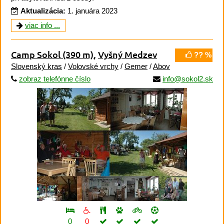
Aktualizácia:
1. januára 2023
viac info ...
Camp Sokol
(390 m)
,
Vyšný Medzev
?? %
Slovenský kras
/
Volovské vrchy
/
Gemer
/
Abov
zobraz telefónne číslo
info@sokol2.sk
0
0