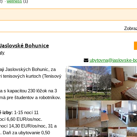
2)
wellness
(1)
Zobraz
Jaslovské Bohunice
ty
ubytovna@jaslovske-bo
ji Jaslovských Bohuníc, za
i tenisových kurtoch (Tenisový
 s kapacitou 230 lôžok na 3
ä pre študentov a robotníkov.
 izby:
1-15 nocí 11
ocí 6,60 EUR/os/noc.
nocí 14,30 EUR/os/noc, 31 a
. Daň za ubytovanie 0,50