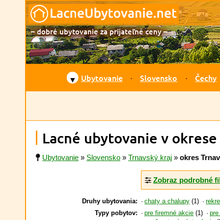
– dobré ubytovanie za prijateľné ceny –
Ubytovanie
Slovensko
Čechy
▼
Lacné ubytovanie v okrese
Ubytovanie
»
Slovensko
»
Trnavský kraj
»
okres Trna
Zobraz podrobné fi
Druhy ubytovania:
chaty a chalupy
(1)
rekr
Typy pobytov:
pre firemné akcie
(1)
pre