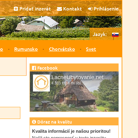
Pridať inzerát
Kontakt
Prihlásenie
Jazyk:
ko
Rumunsko
Chorvátsko
Svet
Facebook
LacneUbytovanie.net
4 301 to se mi líbí
Dôraz na kvalitu
Kvalita informácií je našou prioritou!
Našli ste nepresnosť v texte inzerátu