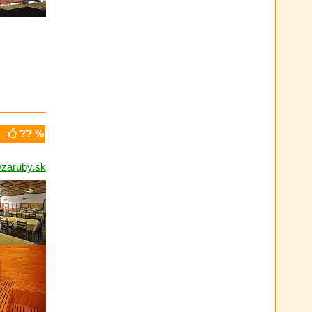
?? %
zaruby.sk