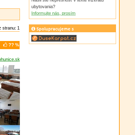
ubytovania?
Informujte nás, prosím
 stranu: 1
Spolupracujeme s
?? %
hunice.sk