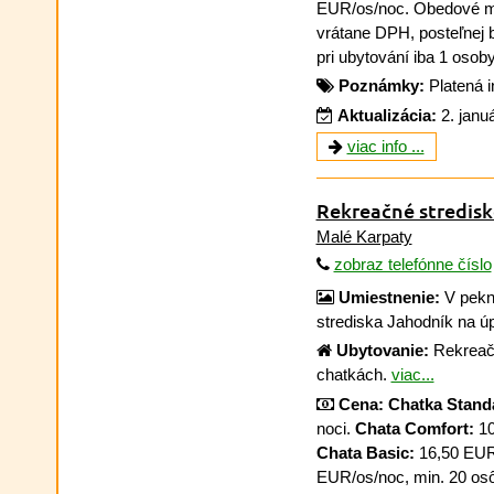
EUR/os/noc. Obedové m
vrátane DPH, posteľnej bi
pri ubytování iba 1 osoby
Poznámky:
Platená i
Aktualizácia:
2. janu
viac info ...
Rekreačné stredis
Malé Karpaty
zobraz telefónne číslo
Umiestnenie:
V pekn
strediska Jahodník na ú
Ubytovanie:
Rekreačn
chatkách.
viac...
Cena:
Chatka Stand
noci.
Chata Comfort:
10
Chata Basic:
16,50 EUR/
EUR/os/noc, min. 20 osô