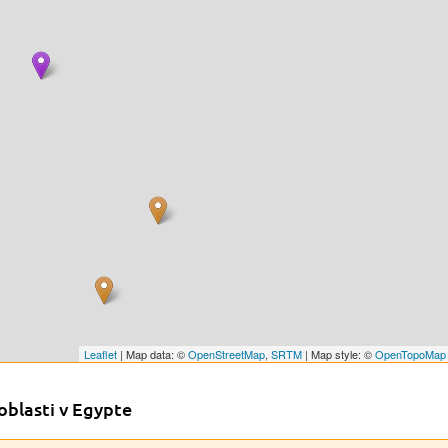
Leaflet
| Map data: ©
OpenStreetMap
,
SRTM
| Map style: ©
OpenTopoMap
oblasti v Egypte