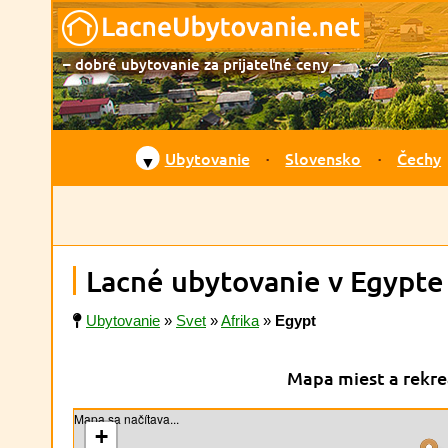
– dobré ubytovanie za prijateľné ceny –
Ubytovanie
Slovensko
Čechy
▼
Lacné ubytovanie v Egypte
Ubytovanie
»
Svet
»
Afrika
»
Egypt
Mapa miest a rekre
Mapa sa načítava...
+