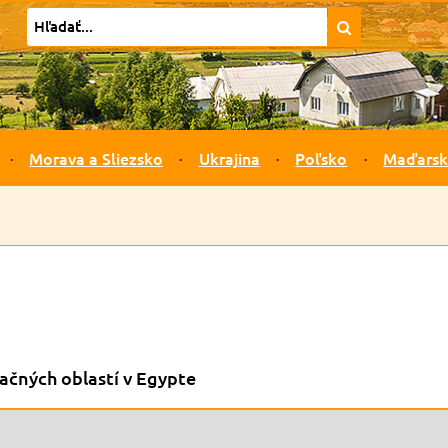
Morava a Sliezsko
Ukrajina
Poľsko
Maďars
ačných oblastí v Egypte