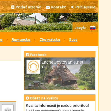
Pridať inzerát
Kontakt
Prihlásenie
Jazyk:
ko
Rumunsko
Chorvátsko
Svet
Facebook
LacneUbytovanie.net
4 301 to se mi líbí
Dôraz na kvalitu
Kvalita informácií je našou prioritou!
Našli ste nepresnosť v texte inzerátu