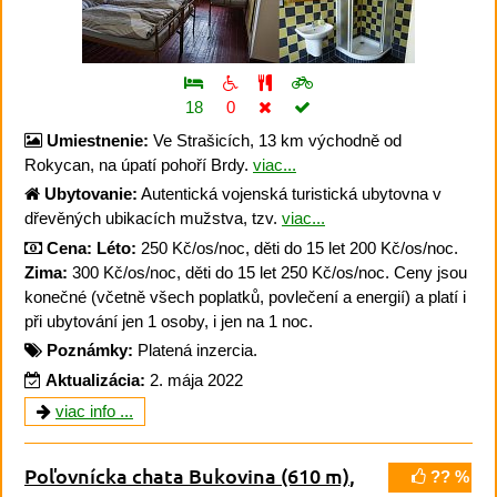
18
0
Umiestnenie:
Ve Strašicích, 13 km východně od
Rokycan, na úpatí pohoří Brdy.
viac...
Ubytovanie:
Autentická vojenská turistická ubytovna v
dřevěných ubikacích mužstva, tzv.
viac...
Cena:
Léto:
250 Kč/os/noc, děti do 15 let 200 Kč/os/noc.
Zima:
300 Kč/os/noc, děti do 15 let 250 Kč/os/noc. Ceny jsou
konečné (včetně všech poplatků, povlečení a energií) a platí i
při ubytování jen 1 osoby, i jen na 1 noc.
Poznámky:
Platená inzercia.
Aktualizácia:
2. mája 2022
viac info ...
Poľovnícka chata Bukovina
(610 m)
,
?? %