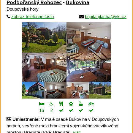
Podbořanský Rohozec
-
Bukovina
Doupovské hory
zobraz telefónne číslo
brigita.placha@vls.cz
16
2
Umiestnenie:
V malé osadě Bukovina v Doupovských
horách, sevřené mezi hranicemi vojenského výcvikového
prostoru Hradiště (VVP Hradiště).
viac...