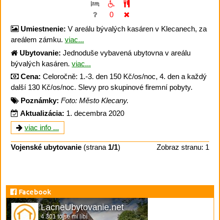
0
Umiestnenie:
V areálu bývalých kasáren v Klecanech, za
areálem zámku.
viac...
Ubytovanie:
Jednoduše vybavená ubytovna v areálu
bývalých kasáren.
viac...
Cena:
Celoročně: 1.-3. den 150 Kč/os/noc, 4. den a každý
další 130 Kč/os/noc. Slevy pro skupinové firemní pobyty.
Poznámky:
Foto: Město Klecany.
Aktualizácia:
1. decembra 2020
viac info ...
Vojenské ubytovanie
(strana
1/1
)
Zobraz stranu: 1
Facebook
LacneUbytovanie.net
4 301 to se mi líbí