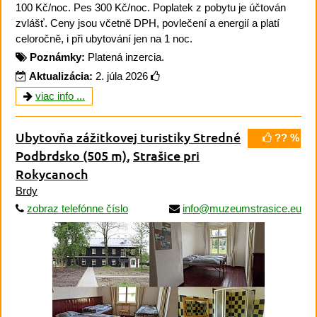
100 Kč/noc. Pes 300 Kč/noc. Poplatek z pobytu je účtován
zvlášť. Ceny jsou včetně DPH, povlečení a energií a platí
celoročně, i při ubytování jen na 1 noc.
Poznámky:
Platená inzercia.
Aktualizácia:
2. júla 2026
viac info ...
Ubytovňa zážitkovej turistiky Stredné
?? %
Podbrdsko
(505 m)
,
Strašice pri
Rokycanoch
Brdy
zobraz telefónne číslo
info@muzeumstrasice.eu