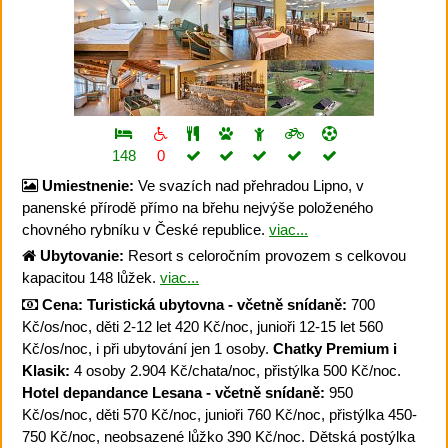
148
0
Umiestnenie:
Ve svazích nad přehradou Lipno, v
panenské přírodě přímo na břehu nejvýše položeného
chovného rybníku v České republice.
viac...
Ubytovanie:
Resort s celoročním provozem s celkovou
kapacitou 148 lůžek.
viac...
Cena:
Turistická ubytovna - včetně snídaně:
700
Kč/os/noc, děti 2-12 let 420 Kč/noc, junioři 12-15 let 560
Kč/os/noc, i při ubytování jen 1 osoby.
Chatky Premium i
Klasik:
4 osoby 2.904 Kč/chata/noc, přistýlka 500 Kč/noc.
Hotel depandance Lesana - včetně snídaně:
950
Kč/os/noc, děti 570 Kč/noc, junioři 760 Kč/noc, přistýlka 450-
750 Kč/noc, neobsazené lůžko 390 Kč/noc. Dětská postýlka