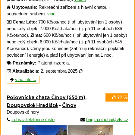
Ubytovanie:
Rekreační zařízení s hlavní chatou i
sousedním srubem.
viac...
Cena:
Léto:
700 Kč/os/noc (i při ubytování jen 1 osoby)
nebo celý objekt 7.000 Kč/chata/noc (tj. při 11 osobách 636
Kč/os/noc).
Zima:
600 Kč/os/noc (i při ubytování jen 1 osoby)
nebo celý objekt 6.000 Kč/chata/noc (tj. při 11 osobách 545
Kč/os/noc). Ceny jsou konečné (zahrnují rekreační poplatek,
povlečení i energie) a platí i při ubytování jen na 1 noc.
Poznámky:
Platená inzercia.
Aktualizácia:
2. septembra 2025
viac info ...
Poľovnícka chata Činov
(650 m)
,
?? %
Doupovské Hradiště
-
Činov
Doupovské hory
zobraz telefónne číslo
brigita.placha@vls.cz