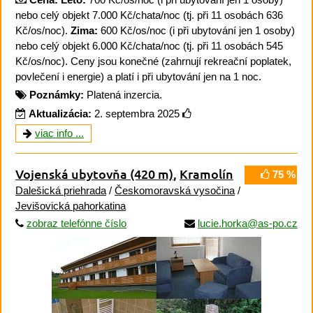
nebo celý objekt 7.000 Kč/chata/noc (tj. při 11 osobách 636
Kč/os/noc).
Zima:
600 Kč/os/noc (i při ubytování jen 1 osoby)
nebo celý objekt 6.000 Kč/chata/noc (tj. při 11 osobách 545
Kč/os/noc). Ceny jsou konečné (zahrnují rekreační poplatek,
povlečení i energie) a platí i při ubytování jen na 1 noc.
Poznámky:
Platená inzercia.
Aktualizácia:
2. septembra 2025
viac info ...
Vojenská ubytovňa
(420 m)
,
Kramolín
75 %
Dalešická priehrada
/
Českomoravská vysočina
/
Jevišovická pahorkatina
zobraz telefónne číslo
lucie.horka@as-po.cz