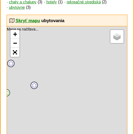
chaty a chalupy
(3)
hotely
(1)
rekreačné strediská
(2)
ubytovne
(3)
Skryť mapu
ubytovania
Mapa sa načítava...
+
−