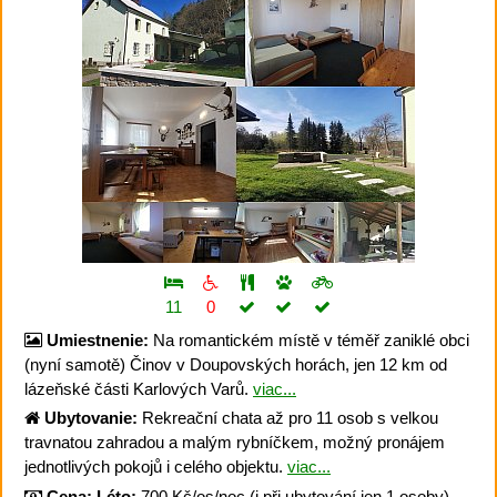
11
0
Umiestnenie:
Na romantickém místě v téměř zaniklé obci
(nyní samotě) Činov v Doupovských horách, jen 12 km od
lázeňské části Karlových Varů.
viac...
Ubytovanie:
Rekreační chata až pro 11 osob s velkou
travnatou zahradou a malým rybníčkem, možný pronájem
jednotlivých pokojů i celého objektu.
viac...
Cena:
Léto:
700 Kč/os/noc (i při ubytování jen 1 osoby)