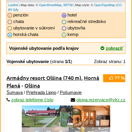
Leaflet
| Map data: ©
OpenStreetMap
,
SRTM
| Map style: ©
OpenTopoMap
(
CC-
BY-SA
)
penzión
hotel
chata
rekreačné stredisko
ubytovanie v súkromí
ubytovňa
horská chata
kemp
Vojenské ubytovanie podľa krajov
zobraziť
Vojenské ubytovanie
(strana
1/1
)
Zobraz stranu: 1
Armádny resort Olšina
(740 m)
,
Horná
?? %
Planá
-
Olšina
Šumava
/
Priehrada Lipno
/
Pošumavie
zobraz telefónne číslo
olsina.rezervace@vlrz.cz