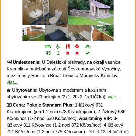
45
2
Umiestnenie:
U Dalešické přehrady, na okraji vesnice
Kramolín v malebném zákoutí Českomoravské Vysočiny,
mezi městy Rosice u Brna, Třebíč a Moravský Krumlov.
viac...
Ubytovanie:
Ubytovna s moderním a luxusním
ubytováním ve 23 pokojích (2x1, 20x2, 1x3 lůžka).
viac...
Cena:
Pokoje Standard Plus:
1-lůžkový 631
Kč/pokoj/noc (jen 1-2 noci 678 Kč/pokoj/noc), 2-lůžkový 586
Kč/os/noc (1-2 noci 630 Kč/os/noc).
Apartmány VIP:
3-
lůžkový 811 Kč/os/noc (1-2 noci 872 Kč/os/noc), 4-lůžkový
721 Kč/os/noc (1-2 noci 775 Kč/os/noc). Děti 4-12 let (včetně)