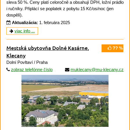
sleva 50 %. Ceny platí celoročně a obsahují DPH, ložní prádlo
i ručníky. Připlácí se poplatek z pobytu 15 Kč/os/noc (jen
dospělí).
Aktualizácia:
1. februára 2025
viac info ...
Mestská ubytovňa Dolné Kasárne
,
?? %
Klecany
Dolní Povltaví / Praha
zobraz telefónne číslo
muklecany@mu-klecany.cz