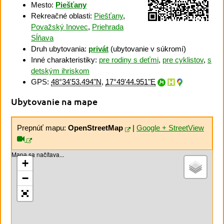
Mesto:
Piešťany
Rekreačné oblasti:
Piešťany
,
Považský Inovec
,
Priehrada
Sĺňava
Druh ubytovania:
privát
(ubytovanie v súkromí)
Inné charakteristiky:
pre rodiny s deťmi
,
pre cyklistov
,
s
detským ihriskom
GPS:
48°34'53.494"N
,
17°49'44.951"E
Ubytovanie na mape
Prepnúť mapu:
OpenStreetMap
|
Google + StreetView
Mapa sa načítava...
+
−