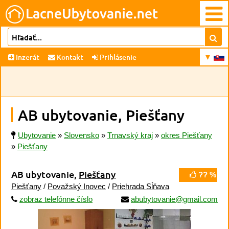
Inzerát
Kontakt
Prihlásenie
AB ubytovanie, Piešťany
Ubytovanie
»
Slovensko
»
Trnavský kraj
»
okres Piešťany
»
Piešťany
AB ubytovanie,
Piešťany
?? %
Piešťany
/
Považský Inovec
/
Priehrada Sĺňava
zobraz telefónne číslo
abubytovanie@gmail.com