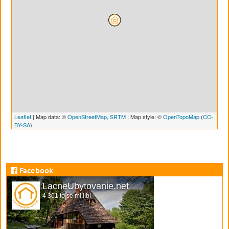
Leaflet
| Map data: ©
OpenStreetMap
,
SRTM
| Map style: ©
OpenTopoMap
(
CC-
BY-SA
)
Facebook
LacneUbytovanie.net
4 301 to se mi líbí