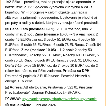
1x2 lôžka + prísteľka), možno prenajať aj ako apartmán. V
každej izbe je TV. Spoločná vybavená kuchynka a WC s
kúpeľnou. WIFI pripojenie v celom objekte. Záhrada s
altánkom a príjemným posedením. Ubytovanie je vhodné aj
pre páry a rodiny s deťmi, ktorým vyhovuje kľudné prostredie.
Cena:
Leto (mesiace 06-09):
25 EUR/os/noc, min. 2
osoby, min. 2 noci.
Zima (mesiace 10-05) – 3 a viac nocí:
2
osoby 45 EUR/izba/noc, 3 osoby 51 EUR/noc, 4 osoby 55
EUR/noc, 5 osôb 65 EUR/noc, 6 osôb 78 EUR/noc, 7 osôb 84
EUR/noc.
Zima (mesiace 10-05) – 1-2 noci:
2 osoby 50
EUR/izba/noc, 3 osoby 55 EUR/noc, 4 osoby 60 EUR/noc, 5
osôb 75 EUR/noc, 6 osôb 84 EUR/noc, 7 osôb 91 EUR/noc.
Dieťa 7-15 rokov 15 EUR/noc, do 7 rokov 10 EUR/noc, do 2
rokov bez nároku na lôžko zadarmo.
Pripláca sa DPH!
Rekreačný poplatok 2 EUR/os/noc. Postelná bielizeň aj
energie sú v cene.
Adresa:
AB ubytovanie, Prístavná 5, 921 01 Piešťany.
Prevádzkovateľ: Dagmar Kolmačková - SHARK.
WWW:
ubytovaniepiestany.sk/ubytovanie/ab-ubytovanie
Aktualizácia:
1. januára 2024