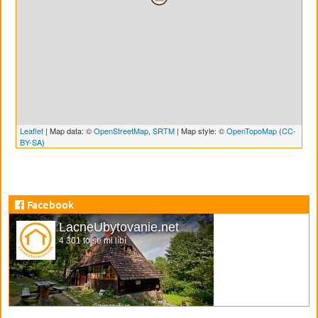
Leaflet
| Map data: ©
OpenStreetMap
,
SRTM
| Map style: ©
OpenTopoMap
(
CC-
BY-SA
)
Facebook
LacneUbytovanie.net
4 301 to se mi líbí