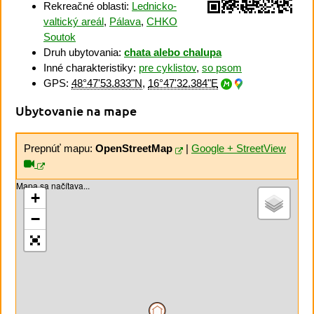
Rekreačné oblasti:
Lednicko-
valtický areál
,
Pálava
,
CHKO
Soutok
Druh ubytovania:
chata alebo chalupa
Inné charakteristiky:
pre cyklistov
,
so psom
GPS:
48°47'53.833"N
,
16°47'32.384"E
Ubytovanie na mape
Prepnúť mapu:
OpenStreetMap
|
Google + StreetView
Mapa sa načítava...
+
−