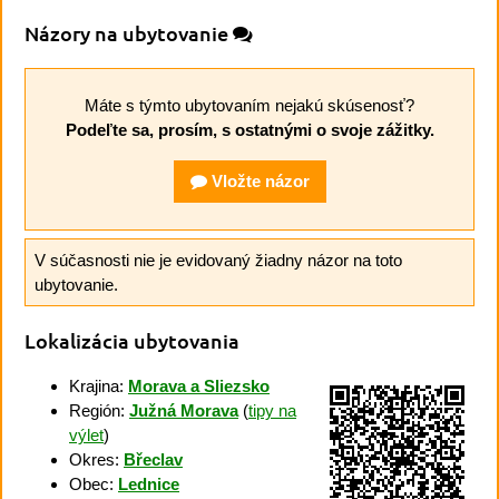
Názory na ubytovanie
Máte s týmto ubytovaním nejakú skúsenosť?
Podeľte sa, prosím, s ostatnými o svoje zážitky.
Vložte názor
V súčasnosti nie je evidovaný žiadny názor na toto
ubytovanie.
Lokalizácia ubytovania
Krajina:
Morava a Sliezsko
Región:
Južná Morava
(
tipy na
výlet
)
Okres:
Břeclav
Obec:
Lednice