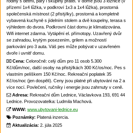
rodiny s dětmi, páry i skupiny přátel. V domě jsou 3 ložnice (v
přízemí 1x4 lůžka, v podkroví 1x3 a 1x4 lůžka), prostorná
společenská místnost (2 přistýlky), prostorná a kompletně
vybavená kuchyně s jídelním stolem a dvě koupelny, terasa s
výhledem do dvora. Podkrovní část domu je klimatizována.
Wifi internet zdarma. Vytápění el. přímotopy. Uzavřený dvůr
se zahradou, krytým posezením, grilem a možností
parkování pro 3 auta. Váš pes může pobývat v uzavřeném
dvoře i uvnitř domu.
Cena:
Celoročně: celý dům pro 11 osob 5.300
Kč/dům/noc, další osoby na přistýlkách 300 Kč/os/noc. Pes s
vlastním pelíškem 150 Kč/noc. Rekreační poplatek 35
Kč/os/noc (jen dospělí). Ceny jsou platné při ubytování na 2 a
více nocí. Povlečení, ručníky i energie jsou zahrnuty v ceně.
Adresa:
Rekreační dům Lednice, Václavkova 193, 691 44
Lednice. Provozovatelka: Ludmila Machová.
WWW:
www.ubytovani-lednice.eu
Poznámky:
Platená inzercia.
Aktualizácia:
2. júla 2025