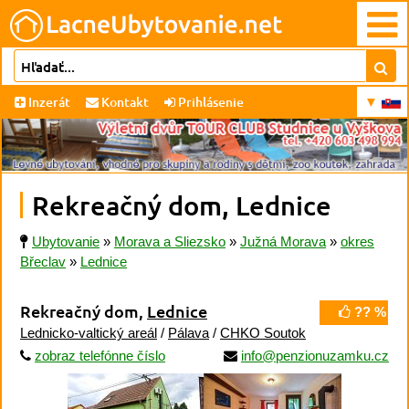
Inzerát
Kontakt
Prihlásenie
Rekreačný dom, Lednice
Ubytovanie
»
Morava a Sliezsko
»
Južná Morava
»
okres
Břeclav
»
Lednice
Rekreačný dom,
Lednice
?? %
Lednicko-valtický areál
/
Pálava
/
CHKO Soutok
zobraz telefónne číslo
info@penzionuzamku.cz