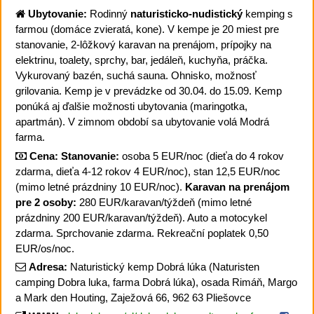
Ubytovanie:
Rodinný
naturisticko-nudistický
kemping s
farmou (domáce zvieratá, kone). V kempe je 20 miest pre
stanovanie, 2-lôžkový karavan na prenájom, prípojky na
elektrinu, toalety, sprchy, bar, jedáleň, kuchyňa, práčka.
Vykurovaný bazén, suchá sauna. Ohnisko, možnosť
grilovania. Kemp je v prevádzke od 30.04. do 15.09. Kemp
ponúká aj ďalšie možnosti ubytovania (maringotka,
apartmán). V zimnom období sa ubytovanie volá Modrá
farma.
Cena:
Stanovanie:
osoba 5 EUR/noc (dieťa do 4 rokov
zdarma, dieťa 4-12 rokov 4 EUR/noc), stan 12,5 EUR/noc
(mimo letné prázdniny 10 EUR/noc).
Karavan na prenájom
pre 2 osoby:
280 EUR/karavan/týždeň (mimo letné
prázdniny 200 EUR/karavan/týždeň). Auto a motocykel
zdarma. Sprchovanie zdarma. Rekreační poplatek 0,50
EUR/os/noc.
Adresa:
Naturistický kemp Dobrá lúka (Naturisten
camping Dobra luka, farma Dobrá lúka), osada Rimáň, Margo
a Mark den Houting, Zaježová 66, 962 63 Pliešovce