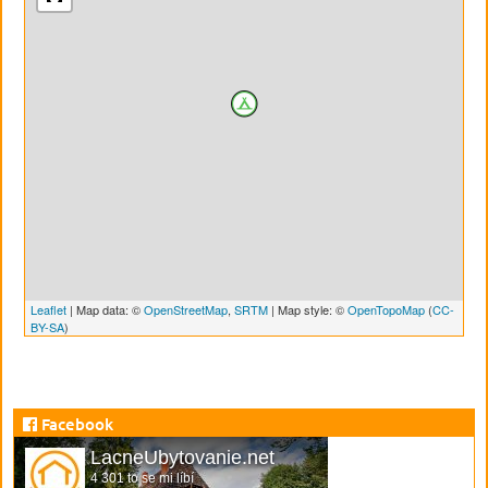
Leaflet
| Map data: ©
OpenStreetMap
,
SRTM
| Map style: ©
OpenTopoMap
(
CC-
BY-SA
)
Facebook
LacneUbytovanie.net
4 301 to se mi líbí