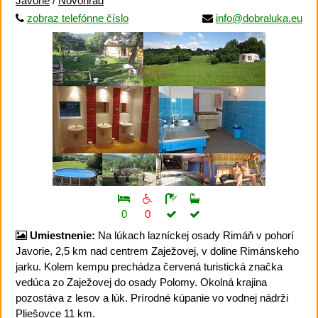
Javorie
/
Novohrad
zobraz telefónne číslo
info@dobraluka.eu
0
0
Umiestnenie:
Na lúkach lazníckej osady Rimáň v pohorí
Javorie, 2,5 km nad centrem Zaježovej, v doline Rimánskeho
jarku. Kolem kempu prechádza červená turistická značka
vedúca zo Zaježovej do osady Polomy. Okolná krajina
pozostáva z lesov a lúk. Prírodné kúpanie vo vodnej nádrži
Pliešovce 11 km.