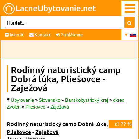
Inzerát
Kontakt
Prihlásenie
Rodinný naturistický camp
Dobrá lúka, Pliešovce -
Zaježová
Ubytovanie
»
Slovensko
»
Banskobystrický kraj
»
okres
Zvolen
»
Pliešovce
»
Zaježová
Rodinný naturistický camp Dobrá lúka,
?? %
Pliešovce
-
Zaježová