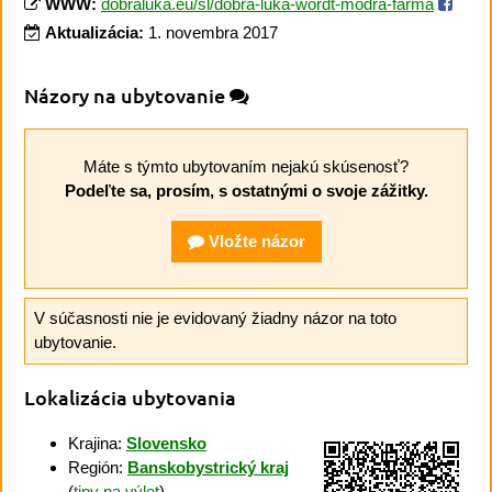
WWW:
dobraluka.eu/sl/dobra-luka-wordt-modra-farma
Aktualizácia:
1. novembra 2017
Názory na ubytovanie
Máte s týmto ubytovaním nejakú skúsenosť?
Podeľte sa, prosím, s ostatnými o svoje zážitky.
Vložte názor
V súčasnosti nie je evidovaný žiadny názor na toto
ubytovanie.
Lokalizácia ubytovania
Krajina:
Slovensko
Región:
Banskobystrický kraj
(
tipy na výlet
)