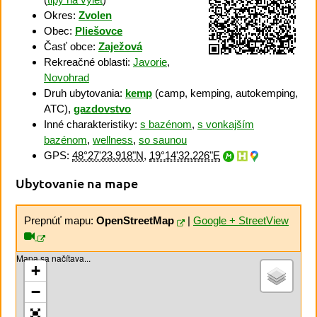
Okres:
Zvolen
Obec:
Pliešovce
Časť obce:
Zaježová
Rekreačné oblasti:
Javorie
,
Novohrad
Druh ubytovania:
kemp
(camp, kemping, autokemping,
ATC),
gazdovstvo
Inné charakteristiky:
s bazénom
,
s vonkajším
bazénom
,
wellness
,
so saunou
GPS:
48°27'23.918"N
,
19°14'32.226"E
Ubytovanie na mape
Prepnúť mapu:
OpenStreetMap
|
Google + StreetView
Mapa sa načítava...
+
−