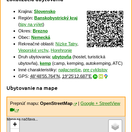
Krajina:
Slovensko
Región:
Banskobystrický kraj
(
tipy na výlet
)
Okres:
Brezno
Obec:
Nemecká
Rekreačné oblasti:
Nízke Tatry
,
Veporské vrchy
,
Horehronie
Druh ubytovania:
ubytovňa
(hostel, turistická
ubytovňa),
kemp
(camp, kemping, autokemping, ATC)
Inné charakteristiky:
najlacnejšie
,
pre cyklistov
GPS:
48°48'55.764"N
,
19°25'12.687"E
Ubytovanie na mape
Prepnúť mapu:
OpenStreetMap
|
Google + StreetView
Mapa sa načítava...
+