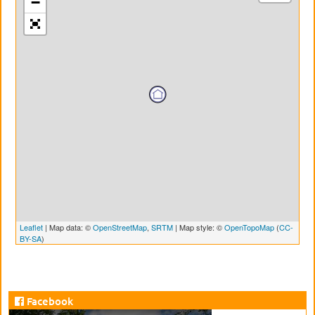
−
Leaflet
| Map data: ©
OpenStreetMap
,
SRTM
| Map style: ©
OpenTopoMap
(
CC-
BY-SA
)
Facebook