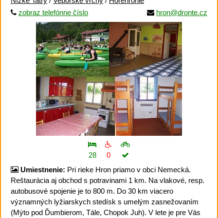
Nízke Tatry
/
Veporské vrchy
/
Horehronie
zobraz telefónne číslo
hron@dronte.cz
28
0
Umiestnenie:
Pri rieke Hron priamo v obci Nemecká.
Reštaurácia aj obchod s potravinami 1 km. Na vlakové, resp.
autobusové spojenie je to 800 m. Do 30 km viacero
významných lyžiarskych stedísk s umelým zasnežovaním
(Mýto pod Ďumbierom, Tále, Chopok Juh). V lete je pre Vás