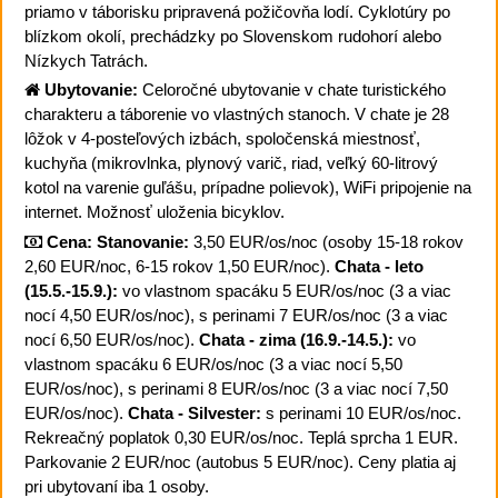
priamo v táborisku pripravená požičovňa lodí. Cyklotúry po
blízkom okolí, prechádzky po Slovenskom rudohorí alebo
Nízkych Tatrách.
Ubytovanie:
Celoročné ubytovanie v chate turistického
charakteru a táborenie vo vlastných stanoch. V chate je 28
lôžok v 4-posteľových izbách, spoločenská miestnosť,
kuchyňa (mikrovlnka, plynový varič, riad, veľký 60-litrový
kotol na varenie guľášu, prípadne polievok), WiFi pripojenie na
internet. Možnosť uloženia bicyklov.
Cena:
Stanovanie:
3,50 EUR/os/noc (osoby 15-18 rokov
2,60 EUR/noc, 6-15 rokov 1,50 EUR/noc).
Chata - leto
(15.5.-15.9.):
vo vlastnom spacáku 5 EUR/os/noc (3 a viac
nocí 4,50 EUR/os/noc), s perinami 7 EUR/os/noc (3 a viac
nocí 6,50 EUR/os/noc).
Chata - zima (16.9.-14.5.):
vo
vlastnom spacáku 6 EUR/os/noc (3 a viac nocí 5,50
EUR/os/noc), s perinami 8 EUR/os/noc (3 a viac nocí 7,50
EUR/os/noc).
Chata - Silvester:
s perinami 10 EUR/os/noc.
Rekreačný poplatok 0,30 EUR/os/noc. Teplá sprcha 1 EUR.
Parkovanie 2 EUR/noc (autobus 5 EUR/noc). Ceny platia aj
pri ubytovaní iba 1 osoby.