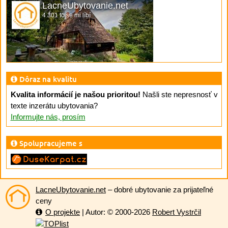
LacneUbytovanie.net
4 301 to se mi líbí
Dôraz na kvalitu
Kvalita informácií je našou prioritou!
Našli ste nepresnosť v
texte inzerátu ubytovania?
Informujte nás, prosím
Spolupracujeme s
LacneUbytovanie.net
– dobré ubytovanie za prijateľné
ceny
O projekte
| Autor: © 2000-2026
Robert Vystrčil